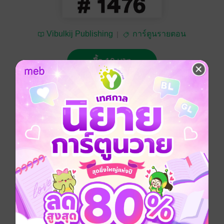
Vibulkij Publishing
การ์ตูนรายตอน
ซื้อ 10 บาท
No Rating
อยากได้
ซื้อเป็นของขวัญ
ติดตาม
แชร์
หนังสือแปล
ซีรีส์
ก้าวแรกสู่สังเวียน (รายตอน)