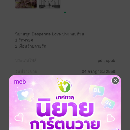
นิยายชุด Desperate Love ประกอบด้วย
1.รักทรยศ
2.เงื่อนร้ายลายรัก
ประเภทไฟล์
pdf, epub
วันที่วางขาย
04 กรกฎาคม 2559
ความยาว
976 หน้า (≈ 312,431 คำ)
ราคาปก
680 บาท (ประหยัด 24%)
เรื่องที่คุณน่าจะสนใจ