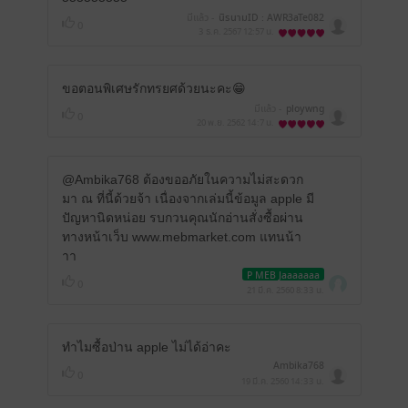
มีแล้ว -
นิรนามID : AWR3aTe082
0
3 ธ.ค. 2567
12:57 น.
ขอตอนพิเศษรักทรยศด้วยนะคะ😁
มีแล้ว -
ploywng
0
20 พ.ย. 2562
14:7 น.
@Ambika768 ต้องขออภัยในความไม่สะดวก
มา ณ ที่นี้ด้วยจ้า เนื่องจากเล่มนี้ข้อมูล apple มี
ปัญหานิดหน่อย รบกวนคุณนักอ่านสั่งซื้อผ่าน
ทางหน้าเว็บ www.mebmarket.com แทนน้า
าา
P MEB Jaaaaaaa
0
21 มี.ค. 2560
8:33 น.
ทำไมซื้อป่าน apple ไม่ได้อ่าคะ
Ambika768
0
19 มี.ค. 2560
14:33 น.