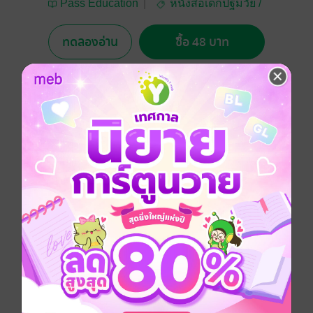
Pass Education
หนังสือเด็กปฐมวัย /
นิทานภาพ
ทดลองอ่าน
ซื้อ 48 บาท
No Rating
อยากได้
ซื้อเป็นของขวัญ
ติดตาม
แชร์
ภาษาไทย
นิทานสร้างเสริมลักษณะนิสัย
หนังสือภาพ
ประเภทไฟล์
pdf
วันที่วางขาย
27 เมษายน 2569