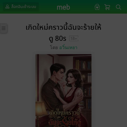
ล็อกอินเข้าระบบ
เกิดใหม่คราวนี้ฉันจะร้ายให้
ดู 80s
โดย
อวิ๋นเหยา