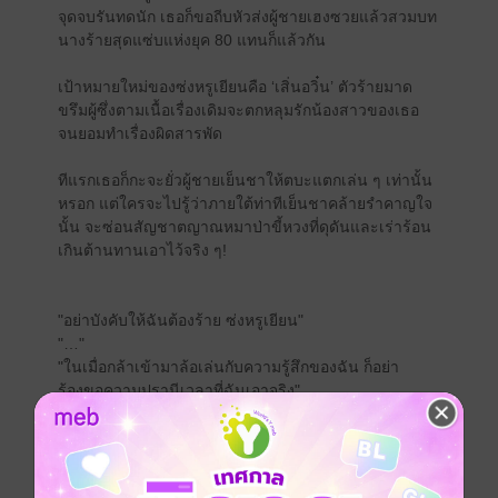
จุดจบรันทดนัก เธอก็ขอถีบหัวส่งผู้ชายเฮงซวยแล้วสวมบท
นางร้ายสุดแซ่บแห่งยุค 80 แทนก็แล้วกัน
เป้าหมายใหม่ของซ่งหรูเยียนคือ ‘เสิ่นอวิ๋น’ ตัวร้ายมาด
ขรึมผู้ซึ่งตามเนื้อเรื่องเดิมจะตกหลุมรักน้องสาวของเธอ
จนยอมทำเรื่องผิดสารพัด
ทีแรกเธอก็กะจะยั่วผู้ชายเย็นชาให้ตบะแตกเล่น ๆ เท่านั้น
หรอก แต่ใครจะไปรู้ว่าภายใต้ท่าทีเย็นชาคล้ายรำคาญใจ
นั้น จะซ่อนสัญชาตญาณหมาป่าขี้หวงที่ดุดันและเร่าร้อน
เกินต้านทานเอาไว้จริง ๆ!
"อย่าบังคับให้ฉันต้องร้าย ซ่งหรูเยียน"
"…"
"ในเมื่อกล้าเข้ามาล้อเล่นกับความรู้สึกของฉัน ก็อย่า
ร้องขอความปรานีเวลาที่ฉันเอาจริง"