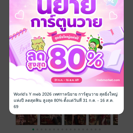
(เล่มเดียวจบ)
จีนโบราณ
โรมานซ์
18+
นางร้าย
ยุค 80s
ประเภทไฟล์
pdf, epub
(สารบัญ)
วันที่วางขาย
28 เมษายน 2569
ความยาว
359 หน้า (≈ 84,180 คำ)
ราคาปก
329 บาท (ประหยัด 21%)
เรื่องที่คุณน่าจะสนใจ
World's Y meb 2026 เทศกาลนิยาย การ์ตูนวาย สุดยิ่งใหญ่
แห่งปี ลดสุดฟิน สูงสุด 80% ตั้งแต่วันที่ 31 ก.ค. - 16 ส.ค.
69