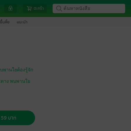
ตะกร้า
ขึ้นหิ้ง
แนะนำ
พบพานใยต้องรู้จัก
เดินทาง พบพานใย
อ 59 บาท