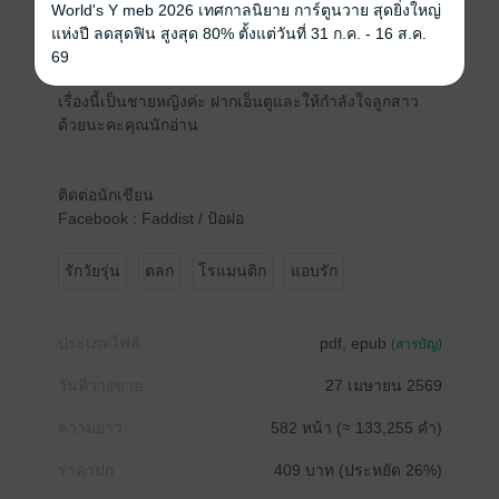
เฉพาะเรื่อง NONGDINDANG CITY แคนของพันช่อ นาง
World's Y meb 2026 เทศกาลนิยาย การ์ตูนวาย สุดยิ่งใหญ่
เอกเป็็นน้องของพี่แคน ส่วนพระเอกเป็นเพื่อนพี่พันช่อค่ะ
แห่งปี ลดสุดฟิน สูงสุด 80% ตั้งแต่วันที่ 31 ก.ค. - 16 ส.ค.
ไปตามอ่านเรื่องต่าง ๆ ของแป้งได้โดยการกดชื่อนักเขียน
69
นะคะ
เรื่องนี้เป็นชายหญิงค่ะ ฝากเอ็นดูและให้กำลังใจลูกสาว
ด้วยนะคะคุณนักอ่าน
ติดต่อนักเขียน
Facebook : Faddist / ป้อฝอ
รักวัยรุ่น
ตลก
โรแมนติก
แอบรัก
ประเภทไฟล์
pdf, epub
(สารบัญ)
วันที่วางขาย
27 เมษายน 2569
ความยาว
582 หน้า (≈ 133,255 คำ)
ราคาปก
409 บาท (ประหยัด 26%)