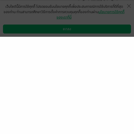
หน้าที่ 1
เว็บไซต์นี้มีการใช้คุกกี้ โปรดยอมรับนโยบายคุกกี้เพื่อประสบการณ์การใช้บริการที่ดีที่สุด
ของท่าน ท่านสามารถศึกษาวิธีการตั้งค่าการควบคุมคุกกี้ของท่านผ่าน
นโยบายการใช้คุกกี้
ของเราที่นี่
อยากอ่านพี่ขุนเขาต่อเลยค่ะ
ตกลง
มีแล้ว -
khunlalita
ดาวน์โหลดแอป
วิธีการใช้งาน
ติดต่อเรา
0
30 เม.ย. 2569
10:43 น.
ดู 1 ความเห็นย่อย
สนุกมากกกกกกกก ครบรสทุกอย่าง น่ารัก เอ็นดู
นางเอกมากชีรักศิลปินก็ดีอยู่แล้ว แต่อิพระเอกก็
มาจีบชีจนใจอ่อนได้ ชายหญิงเรื่องแรกของ
ไรท์ด้วย ทำถึงทำดีมากกกกกกกก สนุกจริงๆคุ้ม
ค่าคุ้มราคา อยากแนะนำเลย ขอให้ไรท์ถูกค้น
พบอีกเยอะๆนะคะ ✨💖👏👏
มีแล้ว -
Polarism_fx
0
30 เม.ย. 2569
2:19 น.
เป็นเรื่องที่ครบรสมากค่ะ โครตจะคุ้มค่ากับเงิน
ที่ซื้อมาก มีทุกอารมณ์ โคตรสนุก 🫶🏻🫶🏻🫶