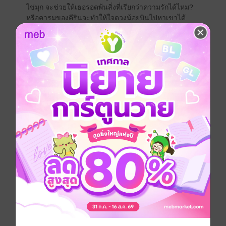
ไข่มุก จะช่วยให้เธอรอดพ้นสิ่งที่เรียกว่าความรักได้ไหม?
หรือคารมของคีรินจะทำให้ใจดวงน้อยบินไปหาเขาได้
อย่างง่ายดาย…
"พี่แค่อยากลอง!"
"ลองแล้วรักไหม? พี่รักไหมมุก!"
"คงมีแต่มุกที่รัก"
"แล้วมุกรู้ได้ไงว่าพี่ไม่รัก"
"คนรักกันเขาทำกันแบบนี้เหรอพี่คีริน"
นิยายเรื่องนี้ถูกเขียนขึ้นจากจินตนาการของนักเขียน ชื่อ
บุคคล สถานที่ ไม่ได้มีอยู่จริง และพฤติกรรมบางอย่างของ
ตัวละครไม่เหมาะสม โปรดใช้วิจารณญาณในการอ่าน
จากป้อฝอ
สวัสดีค่ะคุณนักอ่านขา เดือนนี้แป้งมากับสาวสวยแห่ง
หนองดินแดง และหนุ่มหล่อจากหนองหว้าทอง ไม่มีใครส่ง
พี่เขาเข้าประกวด พี่เขาส่งตัวเองมาจีบสาวถึงถิ่น ตัวละคร
หลักเรื่องนี้มีแวบอยู่ในเซตหนองดินแดงแทบทุกเรื่อง โดย