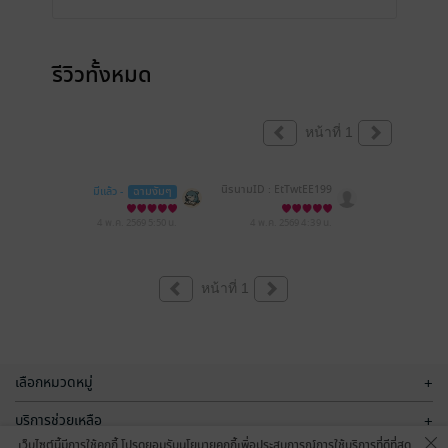
รีวิวทั้งหมด
หน้าที่ 1
นิรนามID : EtTwtEE199
มีแล้ว -
ฉามงัมๆ
4 พ.ค. 2569
5:50 น.
4 พ.ค. 2569
4:39 น.
หน้าที่ 1
เลือกหมวดหมู่
+
บริการช่วยเหลือ
+
เว็บไซต์นี้มีการใช้คุกกี้ โปรดยอมรับนโยบายคุกกี้เพื่อประสบการณ์การใช้บริการที่ดีที่สุด