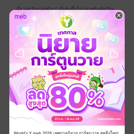
เมื่อ 'บทเรียนนอกตำรา' เริ่มต้นขึ้นในเวลาหลังเลิกเรียน...
นิชา นักศึกษาหัวกะทิผู้เรียบร้อยกลับต้องกลายเป็น 'เด็กใน
ปกครอง' ของ อาจารย์มนตรา ผู้หญิงที่เธอทั้งเทิดทูนและ
หวาดกลัว ความรักครั้งนี้ไม่ได้ถูกขีดเขียนด้วยน้ำหมึกบน
หน้ากระดาษ แต่มันถูกตีตราด้วยสัมผัสที่เร่าร้อนและร่อง
รอยที่ต้องปกปิดภายใต้ชุดนักศึกษา
ท่ามกลางข่าวลือและการชิงดีชิงเด่นในรั้วมหาวิทยาลัย
มนตราพร้อมจะสละทุกอย่างเพื่อรักษา 'นกน้อยในกรงทอง'
ของเธอไว้ ส่วนนิชาจะทำอย่างไร... เมื่อหัวใจของเธอ
กลายเป็นสมบัติส่วนบุคคลที่อาจารย์สาวไม่มีวันยอมปล่อย
มือ
Girl love / Yuri
ดรามา
โรแมนติก
โรมานซ์
โคแก่
มหาวิทยาลัย
ประเภทไฟล์
pdf, epub
(สารบัญ)
World's Y meb 2026 เทศกาลนิยาย การ์ตูนวาย สุดยิ่งใหญ่