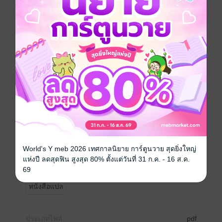
เทคนิคจิตวิทยา จัดการอารมณ์
ที่จะช่วยให้ชีวิต เบาสบายเหมือนปุยนุ่น
เวลาโกรธทีไร
ชอบหัวร้อนจนเผลอทำนิสัยไม่น่ารัก
พอเย็นลงก็คิดได้ และมานั่งเสียใจภายหลัง
...ไม่ชอบตัวเองที่เป็นแบบนี้เลย...
หยุดบั่นทอนกายใจของทั้งตัวเองและคนอื่น
แล้วหันมาใช้เทคนิคง่าย ๆ ที่มีให้เลือกกว่า 100 ข้อ
World's Y meb 2026 เทศกาลนิยาย การ์ตูนวาย สุดยิ่งใหญ่
แค่ทำตามนี้เราจะหายเป็นคนหัวร้อน
แห่งปี ลดสุดฟิน สูงสุด 80% ตั้งแต่วันที่ 31 ก.ค. - 16 ส.ค.
และกลายเป็นคนอารมณ์ดีได้ในทุก ๆ วัน
69
หนังสือแปล
ประเภทไฟล์
pdf