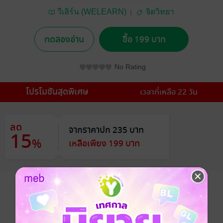
วีเลิร์น (WELEARN)
จิตวิทยา
ทดลองอ่าน
ซื้อ 199 บาท
No Rating
โปรโมชันสุดพิเศษ
เวลาที่เหลือ 22 วัน
ลด
จากราคาปก 235 บาท
15
%
เหลือเพียง 199 บาท
อยากได้
ซื้อเป็นของขวัญ
ติดตาม
แชร์