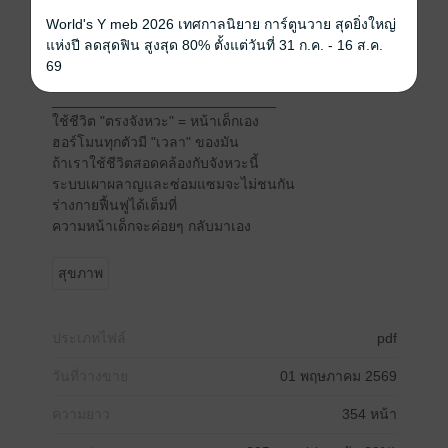
ทำให้อินซูลินถูกกระตุ้นผิดช่วง
World's Y meb 2026 เทศกาลนิยาย การ์ตูนวาย สุดยิ่งใหญ่
ร่างกายยัง "เผาผลาญ" ตอนที่ควร "ซ่อมแซม"
แห่งปี ลดสุดฟิน สูงสุด 80% ตั้งแต่วันที่ 31 ก.ค. - 16 ส.ค.
ระบบฟื้นฟูผิวกลางคืนหยุด
69
ผิวไม่สด หน้าบวมง่าย
____________________________
ใช้ชีวิต "ตรงจังหวะ" = หน้าเด็กเอง
ฮอร์โมนทุกตัวมี "เวลา" ของมัน
ถ้าเราใช้ชีวิตสอดคล้องกับจังหวะนี้
ระบบเผาผลาญและซ่อมแซมจะไม่ชนกัน
ร่างกายฟื้นฟูได้เต็มที่
ความหน้าเด็กจะค่อยๆ กลับมาเอง
สุขภาพ
ประเภทไฟล์
pdf
วันที่วางขาย
01 พฤษภาคม 2569
ความยาว
354 หน้า