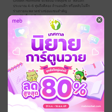
Growth Hormone จะหลั่งมากที่สุดช่วง "หลับลึก"
ประมาณ 4–6 ทุ่มถึงตีสอง ถ้านอนดึก หรือหลับไม่ลึก
ร่างกายจะพลาดช่วงซ่อมแซมสำคัญ
เซลล์ผิวฟื้นตัวไม่ทัน
คอลลาเจนสร้างได้น้อยลง
ผิวดูโทรมง่าย หน้าไม่เด้งเหมือนเดิม
____________________________
น้ำตาลพุ่งบ่อย = ผิวแก่เร็ว
น้ำตาลส่วนเกินจะจับกับคอลลาเจน เกิดกระบวนการ
Glycation
คอลลาเจนแข็ง เปราะ ขาดความยืดหยุ่น
ผิวไม่ฟู ริ้วรอยมาไว
หน้าดูเหนื่อยแม้พักผ่อนพอ
____________________________
เล่นมือถือก่อนนอน = ผิวพังเงียบๆ
แสงสีฟ้าจากหน้าจอจะกดการหลั่งเมลาโทนิน
ซึ่งเป็นฮอร์โมน "ซ่อมผิว + ต้านอนุมูลอิสระ"
ระบบฟื้นฟูตอนกลางคืนทำงานไม่เต็มที่
ใต้ตาคล้ำ ผิวหมอง ตื่นมาไม่สด
____________________________
กินผิดเวลา = ฮอร์โมนรวน
การกินดึก หรือกินไม่เป็นเวลา