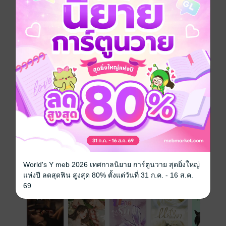
เขาสร้างกลับยิ่งรัดหัวใจตัวเองไว้แน่นขึ้นเท่านั้น
"เธอไม่มีสิทธิ์รักใครหน้าไหนทั้งนั้น เพราะแม้แต่ลมหายใจ
ของเธอ ก็เป็นกรรมสิทธิ์ของฉันเพียงคนเดียว!"
โรมานซ์
โรแมนติก
18+
มาเฟีย
ประเภทไฟล์
pdf, epub
(สารบัญ)
วันที่วางขาย
01 พฤษภาคม 2569
ความยาว
118 หน้า (≈ 18,092 คำ)
ราคาปก
99 บาท
World's Y meb 2026 เทศกาลนิยาย การ์ตูนวาย สุดยิ่งใหญ่
เรื่องที่คุณน่าจะสนใจ
แห่งปี ลดสุดฟิน สูงสุด 80% ตั้งแต่วันที่ 31 ก.ค. - 16 ส.ค.
69