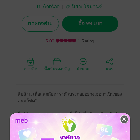
AorAae
นิยายโรมานซ์
ทดลองอ่าน
ซื้อ 99 บาท
5.00
1 Rating
อยากได้
ซื้อเป็นของขวัญ
ติดตาม
แชร์
"สิบล้าน เพื่อแลกกับดาราตัวประกอบอย่างเธอมาเป็นของ
เล่นแก้ขัด"
เมื่อผู้จัดการสารเลวขายเธอเพื่อใช้หนี้พนัน ณรีนา จึงต้อง
ตกลงสู่ขุมนรกของ ดีแลน เฉิน เจ้าพ่อคาสิโนผู้ไร้หัวใจ ใน
สายตาเขา เธอคือสินค้าชิ้นหนึ่งที่ต้อง ใช้งานให้คุ้มราคา
แต่ยิ่งเขาตักตวงจากร่างกายเธอมากเท่าไหร่ พันธนาการที่