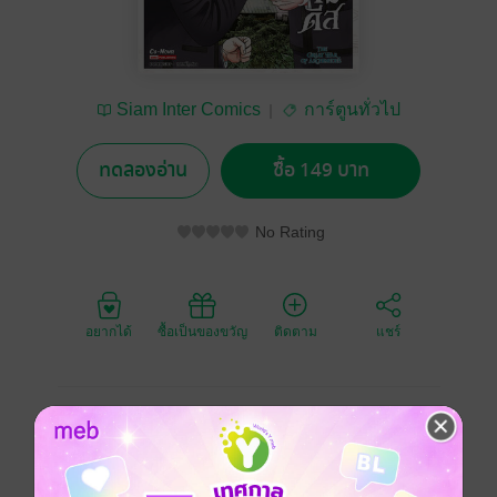
Siam Inter Comics
การ์ตูนทั่วไป
ทดลองอ่าน
ซื้อ 149 บาท
No Rating
อยากได้
ซื้อเป็นของขวัญ
ติดตาม
แชร์
นาวาตรีไคมุ่งหน้าไปที่อู่ต่อเรือคุเระ เพื่อตามหาหลักฐาน
การต่อเรือประจัญบานยักษ์ [ยามาโตะ] เมื่อไปถึง เขาก็ได้
พบว่าอู่ต่อเรือกำลังถูกทําการขยายขึ้นจริงๆ เรือโททาคา
โตะพยายามขัดขวางด้วยการยัดข้อหา สายลับให้กับเขา