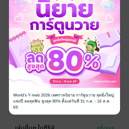
แต่นาวาตรีไคตัดสินใจบุกเข้าไปประจันหน้ากับพลเรือโทฮิ
รายามะโดยตรง เพื่อให้เขาล้มแผนการต่อเรือยามาโตะลง
ซะ การปะทะกันครั้งสุดท้ายของทั้งคู่กำลังจะเริ่มขึ้นแล้ว!!
การ์ตูนญี่ปุ่น
หนังสือแปล
สงคราม
ย้อนยุค/พีเรียด
ซีรีส์
มหาสงครามอาร์คิมิดีส THE GREAT WAR OF
ARCHIMEDES
ประเภทไฟล์
pdf
วันที่วางขาย
01 พฤษภาคม 2569
World's Y meb 2026 เทศกาลนิยาย การ์ตูนวาย สุดยิ่งใหญ่
แห่งปี ลดสุดฟิน สูงสุด 80% ตั้งแต่วันที่ 31 ก.ค. - 16 ส.ค.
ความยาว
212 หน้า
69
ราคาปก
175 บาท (ประหยัด 14%)
เล่มอื่นๆ ในซีรีส์
ดูทั้งหมด