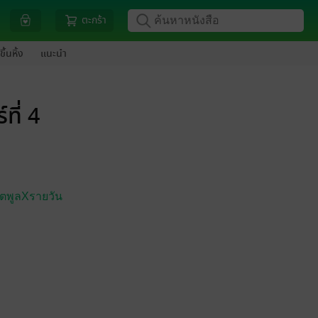
ตะกร้า
ขึ้นหิ้ง
แนะนำ
ที่ 4
์ตพูลXรายวัน