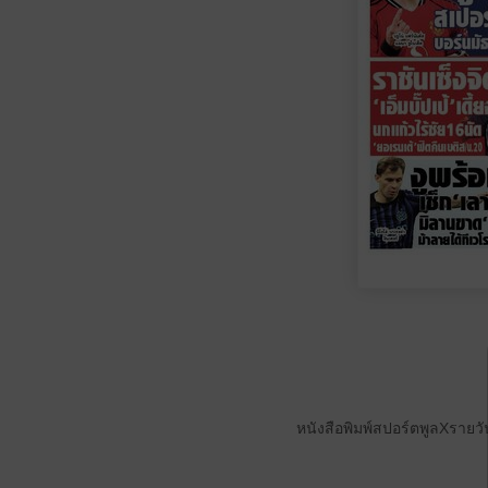
หนังสือพิมพ์สปอร์ตพูลXรายวั