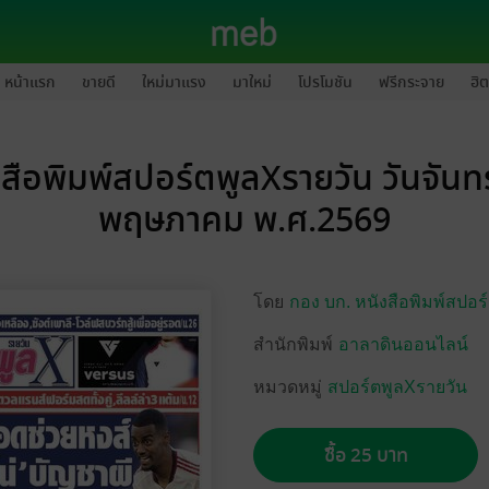
หน้าแรก
ขายดี
ใหม่มาแรง
มาใหม่
โปรโมชัน
ฟรีกระจาย
ฮิต
สือพิมพ์สปอร์ตพูลXรายวัน วันจันทร์
พฤษภาคม พ.ศ.2569
โดย
กอง บก. หนังสือพิมพ์สปอร
สำนักพิมพ์
อาลาดินออนไลน์
หมวดหมู่
สปอร์ตพูลXรายวัน
ซื้อ 25 บาท