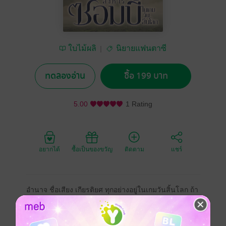
ใบไม้ผลิ
นิยายแฟนตาซี
ทดลองอ่าน
ซื้อ 199 บาท
5.00
1 Rating
อยากได้
ซื้อเป็นของขวัญ
ติดตาม
แชร์
อำนาจ ชื่อเสียง เกียรติยศ ทุกอย่างอยู่ในเกมวันสิ้นโลก ถ้า
อยากได้ก็เข้าไปเอา แต่จะมีชีวิตออกมาไหม นั่นก็อีกเรื่อง...
แฟนตาซี
ฮาเร็ม
ทะลุมิติ
เกมออนไลน์