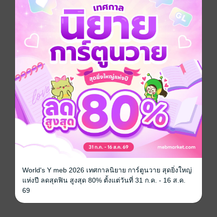
ซีรีส์
สร้าป้อมปราการสังหารซอมบี้ในเกมวันสิ้นโลก
ประเภทไฟล์
pdf, epub
(สารบัญ)
วันที่วางขาย
05 พฤษภาคม 2569
ความยาว
975 หน้า (≈ 115,605 คำ)
ราคาปก
299 บาท (ประหยัด 33%)
เรื่องที่คุณน่าจะสนใจ
World's Y meb 2026 เทศกาลนิยาย การ์ตูนวาย สุดยิ่งใหญ่
แห่งปี ลดสุดฟิน สูงสุด 80% ตั้งแต่วันที่ 31 ก.ค. - 16 ส.ค.
69