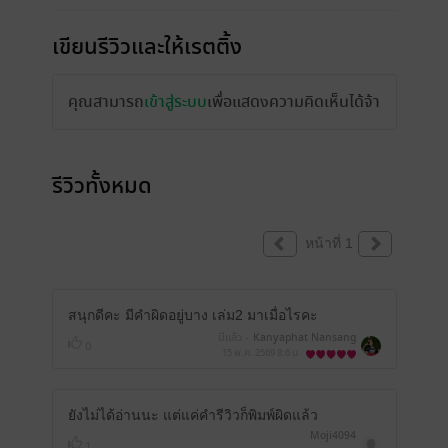
เขียนรีวิวและให้เรตติ้ง
คุณสามารถ
เข้าสู่ระบบ
เพื่อแสดงความคิดเห็นได้จ้า
รีวิวทั้งหมด
หน้าที่ 1
สนุกดีคะ มีคำผิดอยู่บาง เล่ม2 มาเมื่อไรคะ
มีแล้ว -
Kanyaphat Nansang
0
15 พ.ค. 2569
8:6 น.
ยังไม่ได้อ่านนะ แต่แค่คำรีวิวก็พิมพ์ผิดแล้ว
Moji4094
1