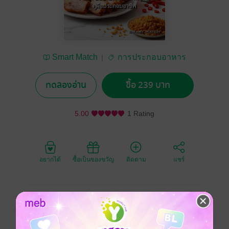
Smart Match
การประกอบอาหาร
ทดลองอ่าน
ซื้อ 239 บาท
5.00
1 Rating
อยากได้
ซื้อเป็นของขวัญ
ติดตาม
แชร์
ในโลกของสถาปัตยกรรม รากฐานที่แข็งแกร่งคือจุดเริ่ม
ต้นของอาคารที่สง่างาม... แต่ในโลกของ "อบทอดยอด
พลัง" รากฐานนั้นคือ 'อุณหภูมิ' ที่แม่นยำ และ 'จังหวะ