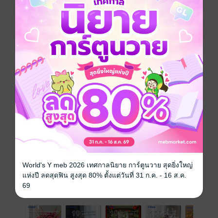
เวลา' ที่ถูกคำนวณมาอย่างถี่ถ้วนประดุจตัวเลขในงบดุล
บัญชี
ผมไม่ได้มองว่าการอบหรือการทอดเป็นเพียงขั้นตอนการ
ปรุงอาหาร แต่มันคือสถาปัตยกรรมที่ทำหน้าที่ 'แปรรูป
พลังงาน' จากวัตถุดิบที่อ่อนนุ่ม สู่พื้นผิวที่กรอบทอง
แข็งแกร่ง และเปี่ยมไปด้วยมูลค่า หนังสือเล่มนี้ไม่ใช่เพียง
แค่รวบรวมสูตรอาหาร แต่มันคือการถอดรหัส "มาตรฐาน
สีทอง" ที่ผมบรรจงสร้างขึ้นเพื่อให้เป็นทางลัดสำหรับผู้ที่
ปรารถนาความสำเร็จ
ประเภทไฟล์
pdf
วันที่วางขาย
05 พฤษภาคม 2569
ความยาว
230 หน้า
ราคาปก
550 บาท (ประหยัด 56%)
World's Y meb 2026 เทศกาลนิยาย การ์ตูนวาย สุดยิ่งใหญ่
แห่งปี ลดสุดฟิน สูงสุด 80% ตั้งแต่วันที่ 31 ก.ค. - 16 ส.ค.
69
เรื่องที่คุณน่าจะสนใจ