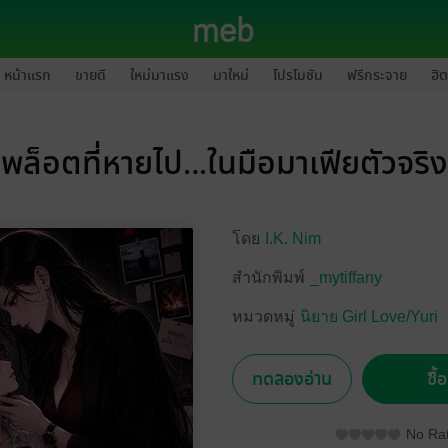
หน้าแรก
ขายดี
ใหม่มาแรง
มาใหม่
โปรโมชัน
ฟรีกระจาย
ฮิต
พล็อตที่หายไป…ในมือมาเฟียตัวจริง
โดย
I.K. Nim
สำนักพิมพ์
_mytiffany
หมวดหมู่
นิยาย Girl Love/Yuri
ทดลองอ่าน
ซื้
No Rat