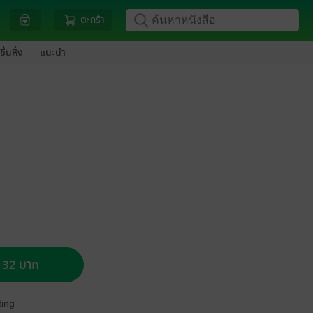
ตะกร้า
ขึ้นหิ้ง
แนะนำ
อ 32 บาท
ing