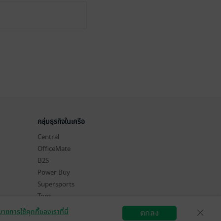
กลุ่มธุรกิจในเครือ
Central
OfficeMate
B2S
Power Buy
Supersports
Tops
Hytexts
ายการใช้คุกกี้ของเราที่นี่
ตกลง
สมัครขายอีบุ๊ก
วิธีการใช้งาน
ติดต่อเรา