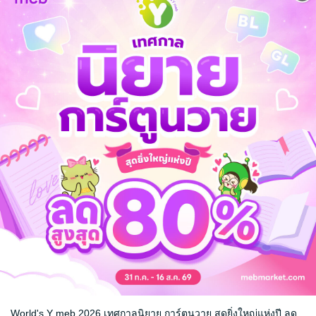
ลด
จากราคาปก 99 บาท
67
%
เหลือเพียง 32 บาท
ิง" จะมาอ่านมัน
่มีคำว่า "พระเอก"
ุดไปอยู่ในมือของคนที่ควบคุมทุกอย่าง
นจบ
World's Y meb 2026 เทศกาลนิยาย การ์ตูนวาย สุดยิ่งใหญ่แห่งปี ลด