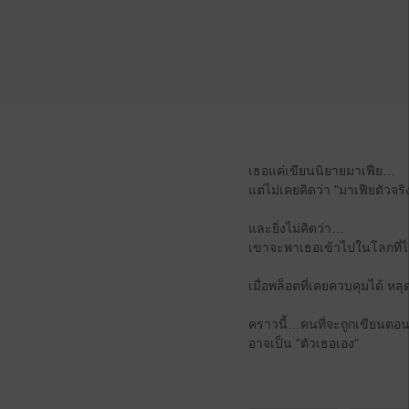
เธอแค่เขียนนิยายมาเฟีย…
แต่ไม่เคยคิดว่า "มาเฟียตัวจร
และยิ่งไม่คิดว่า…
เขาจะพาเธอเข้าไปในโลกที่ไม
เมื่อพล็อตที่เคยควบคุมได้ หล
คราวนี้…คนที่จะถูกเขียนตอ
อาจเป็น "ตัวเธอเอง"