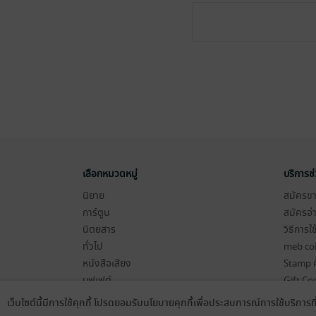
เลือกหมวดหมู่
บริการช
นิยาย
สมัครขาย
การ์ตูน
สมัครอ่
นิตยสาร
วิธีการใ
ทั่วไป
meb co
หนังสือเสียง
Stamp ค
บุฟเฟต์
Gift Co
เงื่อนไข
เว็บไซต์นี้มีการใช้คุกกี้ โปรดยอมรับนโยบายคุกกี้เพื่อประสบการณ์การใช้บริการ
Language
ดาวน์โหลดแอป
นโยบายค