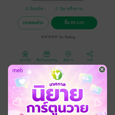
อิ่มฤทัย
นิยายสืบสวน
สอบสวน/ทริลเลอร์
ทดลองอ่าน
ซื้อ 89 บาท
No Rating
อยากได้
ซื้อเป็นของขวัญ
ติดตาม
แชร์
"สมกล้าไม่เชื่ออาคม... แต่อาคมไม่สนว่าเขาจะเชื่อหรือ
ไม่"
เมื่อ "ผ้าประเจียดเก่า" ของตาพาเขาย้อนเวลากลับสู่ยุค 60
ในร่างของ นักเลงหัวไม้ที่ทิ้งความเจ็บช้ำ และรอยแค้นไว้
เต็มหมู่บ้าน เงื่อนไขเดียวที่จะพาเขากลับสู่ปัจจุบันได้คือ
ต้อง "แก้กรรม" ผ่านลายยันต์ห้าแถวที่ต้องทำให้ครบ
แต่กฎของอาคมไม่ได้บอกไว้ว่า... หากเขารักผู้หญิงที่นั่น