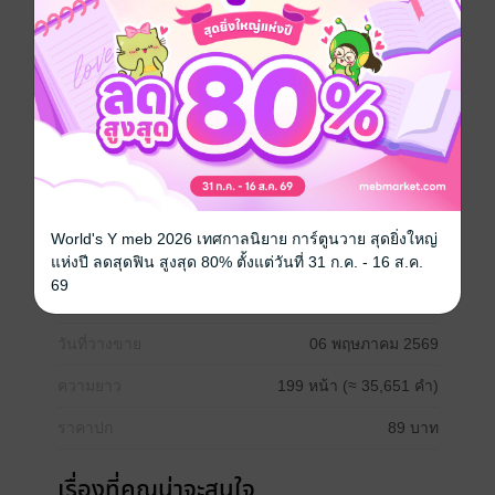
เข้าสุดหัวใจ เขาต้องทำอย่างไรก่อนที่ยันต์แถวสุดท้ายจะ
ชัดเจนขึ้น?
การเดินทางที่จุดเริ่มต้นคือความไม่เชื่อ แต่จุดจบกลับคือ
ความโหยหา... ในวันที่กาลเวลาจะพรากเขาจาก "แพร"
ไปตลอดกาล อาคมไหนเล่าจะช่วยให้เขาทั้งคู่ได้พบกันอีก
ครั้ง?
โรแมนติก
สืบสวน / นักสืบ
ย้อนยุค/พีเรียด
หักมุม
หักเหลี่ยมเฉือนคม
World's Y meb 2026 เทศกาลนิยาย การ์ตูนวาย สุดยิ่งใหญ่
แห่งปี ลดสุดฟิน สูงสุด 80% ตั้งแต่วันที่ 31 ก.ค. - 16 ส.ค.
69
ประเภทไฟล์
pdf, epub
(สารบัญ)
วันที่วางขาย
06 พฤษภาคม 2569
ความยาว
199 หน้า (≈ 35,651 คำ)
ราคาปก
89 บาท
เรื่องที่คุณน่าจะสนใจ