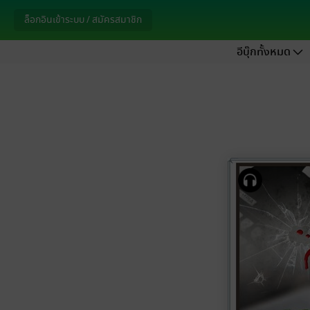
ล็อกอินเข้าระบบ / สมัครสมาชิก
อีบุ๊กทั้งหมด