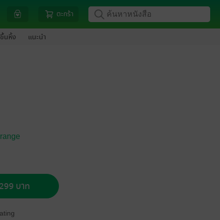
ตะกร้า
ขึ้นหิ้ง
แนะนำ
grange
อ 299 บาท
ating