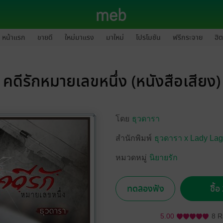
หน้าแรก
ขายดี
ใหม่มาแรง
มาใหม่
โปรโมชัน
ฟรีกระจาย
ฮิต
คดีรักหมายเลขหนึ่ง (หนังสือเสียง)
โดย
ธุวดารา
สำนักพิมพ์
ธุวดารา x Lady La
หมวดหมู่
นิยายรัก
ทดลองฟัง
ซื้
5.00
8 R