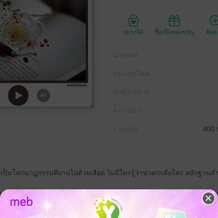
อยากได้
ซื้อเป็นของขวัญ
ติด
นักพากย์
ประเภทไฟล์
วันที่วางขาย
ความยาว
ราคาปก
400 
็นโศกนาฏกรรมที่อาบไปด้วยเลือด ไม่มีใครรู้ว่าฆาตกรคือใคร หลักฐานสำคั
องปราบ กับนักเขียนสาวเจ้าของผลงานนิยายฆาตกรรมลึกลับระดับ Best Sel
ศ
ดีรักไปได้ก็ไม่รู้