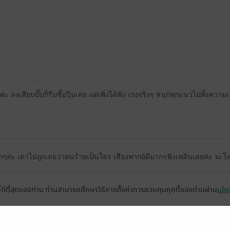
 ลงเสียบปั๊บก็รีบซื้อปุ๊บเลย แต่เพิ่งได้ฟัง เก่งจริงๆ สนุกทุกแนวไม่ทิ้งควา
ากๆค่ะ เดาไม่ถูกเลยว่าคนร้ายเป็นใคร เสียงพากย์ดีมากๆฟังเพลินเลยค่ะ จะโห
ที่ดีที่สุดของท่าน ท่านสามารถศึกษาวิธีการตั้งค่าการควบคุมคุกกี้ของท่านผ่าน
นโยบ
ดู 5 ความเห็นย่อย