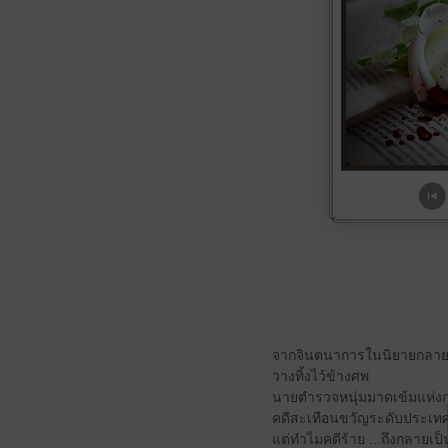
จากจินตนาการในนิยายกลายเป
วางทิ้งไว้ข้างศพ
นายตำรวจหนุ่มมาดเข้มแห่งก
คดีสะเทือนขวัญระดับประเท
แต่ทำไมคดีร้าย ...ถึงกลายเป็นค