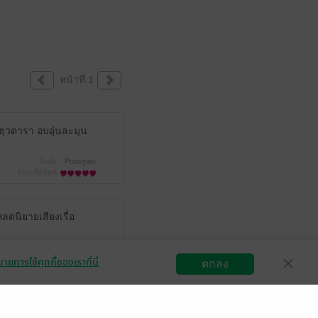
หน้าที่ 1
มเธุวดารา อบอุ่นละมุน
มีแล้ว -
Poonyan
9 ชม.ที่ผ่านมา
ลดนิยายเสียงเรื่อ
มีแล้ว -
chomjun
7 มิ.ย. 2569
6:28 น.
ายการใช้คุกกี้ของเราที่นี่
ตกลง
สมัครขายอีบุ๊ก
วิธีการใช้งาน
ติดต่อเรา