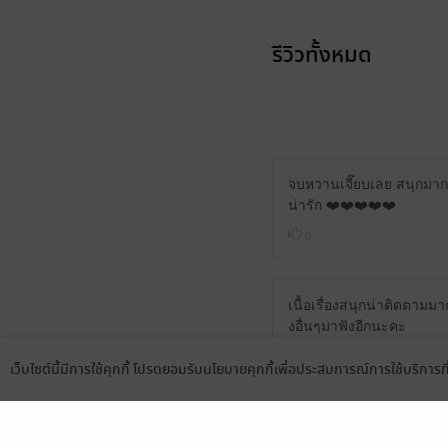
รีวิวทั้งหมด
จบหวานเจี๊ยบเลย สนุกมากค่ะ
น่ารัก ❤️❤️❤️❤️❤️
0
เนื้อเรื่องสนุกน่าติดตามม
งอื่นๆมาฟังอีกนะคะ
0
เว็บไซต์นี้มีการใช้คุกกี้ โปรดยอมรับนโยบายคุกกี้เพื่อประสบการณ์การใช้บริการ
Language
ดาวน์โหลดแอป