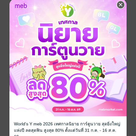
Infopress Group
หนังสือเด็กปฐมวัย /
นิทานภาพ
ทดลองอ่าน
ซื้อ 150 บาท
No Rating
อยากได้
ซื้อเป็นของขวัญ
ติดตาม
แชร์
นิทานเกาลัดห่างไกลเชื้อโรค ต้องทำยังไงนะ?
หนังสือภาพ
World's Y meb 2026 เทศกาลนิยาย การ์ตูนวาย สุดยิ่งใหญ่
แห่งปี ลดสุดฟิน สูงสุด 80% ตั้งแต่วันที่ 31 ก.ค. - 16 ส.ค.
ประเภทไฟล์
pdf