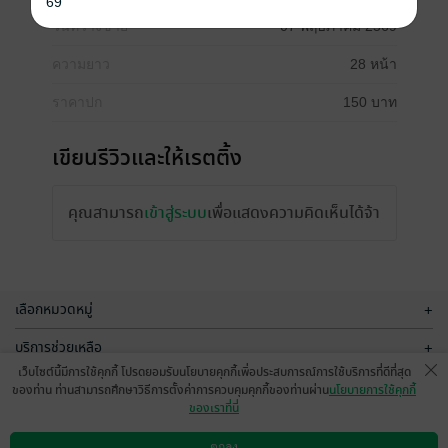
69
วันที่วางขาย
07 พฤษภาคม 2569
ความยาว
28 หน้า
ราคาปก
150 บาท
เขียนรีวิวและให้เรตติ้ง
คุณสามารถ
เข้าสู่ระบบ
เพื่อแสดงความคิดเห็นได้จ้า
เลือกหมวดหมู่
+
บริการช่วยเหลือ
+
เว็บไซต์นี้มีการใช้คุกกี้ โปรดยอมรับนโยบายคุกกี้เพื่อประสบการณ์การใช้บริการที่ดีที่สุด
เกี่ยวกับเรา
+
ของท่าน ท่านสามารถศึกษาวิธีการตั้งค่าการควบคุมคุกกี้ของท่านผ่าน
นโยบายการใช้คุกกี้
ของเราที่นี่
กลุ่มธุรกิจในเครือ
+
ตกลง