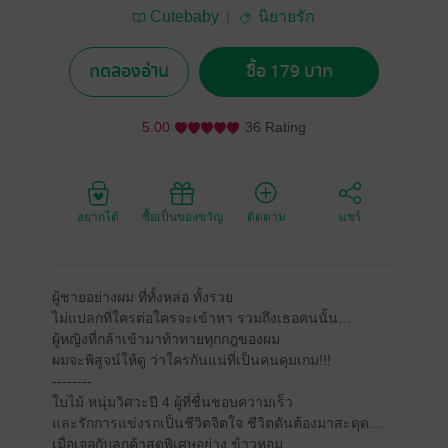
Cutebaby
นิยายรัก
ทดลองอ่าน
ซื้อ 179 บาท
5.00
36 Rating
อยากได้
ซื้อเป็นของขวัญ
ติดตาม
แชร์
ผู้ชายอย่างผม ที่ทั้งหล่อ ทั้งรวย
ไม่แปลกที่ใครต่อใครจะเข้าหา รวมถึงเธอคนนั้น…
ผู้หญิงที่กล้าเข้ามาท้าทายทุกกฎของผม
ผมจะพิสูจน์ให้ดู ว่าใครกันแน่ที่เป็นคนคุมเกม!!!
--------
ใบไม้ หนุ่มวิศวะปี 4 ผู้ที่ชื่นชอบความเร็ว
และรักการแข่งรถเป็นชีวิตจิตใจ ชีวิตดันต้องมาสะดุด…
เมื่อเจอกับลูกค้าสุดพิเศษอย่าง ข้าวหอม