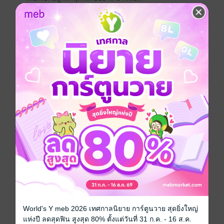
สาวน้อยที่มาซื้อรถที่โชว์รูมของครอบครัวเขา
จากแค่ "ต้องดูแลลูกค้า" กลายเป็นความใกล้ชิดที่มากกว่า
นั้น
แถมเธอยังเรียกร้อง "บริการพิเศษ" จากเขา…
มันจะพิเศษแค่ไหนกันนะ?
ติดตามได้ใน #สะดุดรักนายวิศวะนักแข่ง
--------
(สปอยล์)
นางเอกกับเพื่อนนั่งอยู่คาเฟเม้าธ์มอยเรื่องพระเอกอยู่
"แกคงไม่รอโชควาสนาประทานผู้ชายมาให้หรอกใช่มั้ย
เพราะถ้ารอนาน ๆ พี่ใบไม้ของแก อาจจะถูกหมาคาบไป
แดกก่อนก็ได้นะ"
ลูกแก้วพูดขึ้นเพื่อเตือนสติเพื่อนสาว
"เขาคงไม่ถูกสาวคนไหนคาบไปแดกหรอก
หน้านิ่งเป็นกำแพงน้ำแข็งขนาดนั้น เวลาโกรธขึ้นมาเหมือ
นร็อตไวเลอร์เลย"
ทั้งสองพูดคุย โดยที่ไม่รู้เลยว่าพระเอกนั่งอยู่โต๊ะข้างหลัง
แค่มีฉากกั้น
'ผู้หญิงคนนั้นจริง ๆ ด้วย ท่าทางจะแสบมาก
World's Y meb 2026 เทศกาลนิยาย การ์ตูนวาย สุดยิ่งใหญ่
ยังไม่รู้จักกันแต่กล้าวิจารณ์ขนาดนี้
แห่งปี ลดสุดฟิน สูงสุด 80% ตั้งแต่วันที่ 31 ก.ค. - 16 ส.ค.