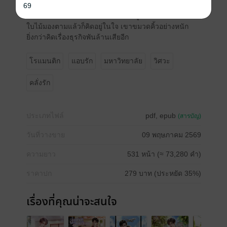
อะไรคือกำแพงน้ำแข็ง อะไรคือร็อตไวเลอร์
69
อะไรคือหมาคาบไปแดก ฉันเป็นกระดูกตั้งแต่เมื่อไร'
ใบไม้มองตามแล้วก็คิดอยู่ในใจ เขาขมวดคิ้วอย่างหนัก
ยิ่งกว่าคิดเรื่องธุรกิจพันล้านเสียอีก
โรแมนติก
แอบรัก
มหาวิทยาลัย
วิศวะ
คลั่งรัก
ประเภทไฟล์
pdf, epub
(สารบัญ)
วันที่วางขาย
09 พฤษภาคม 2569
ความยาว
531 หน้า (≈ 73,280 คำ)
ราคาปก
279 บาท (ประหยัด 35%)
เรื่องที่คุณน่าจะสนใจ