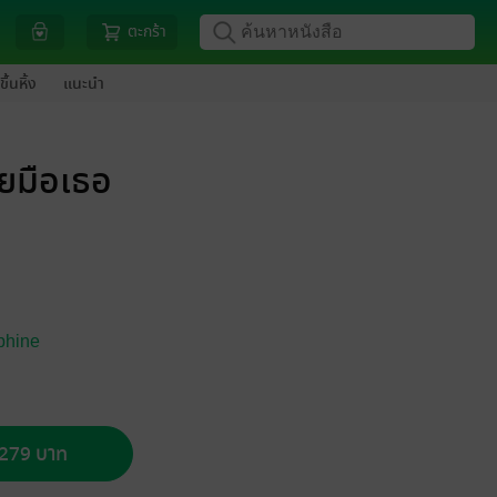
ตะกร้า
ขึ้นหิ้ง
แนะนำ
อยมือเธอ
phine
อ 279 บาท