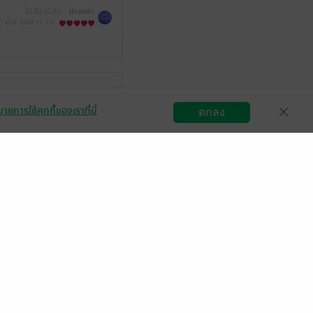
มีแล้ว (Gift) -
น่าจดจำ
7 พ.ค. 2569
13:7 น.
มีแล้ว -
นางร้ายที่รัก17
ายการใช้คุกกี้ของเราที่นี่
ตกลง
 พ.ค. 2569
13:26 น.
สมัครขายอีบุ๊ก
วิธีการใช้งาน
ติดต่อเรา