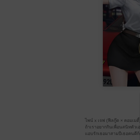
ไพน์ x เจฟ (ฟีลกู๊ด × คอมเมดี้
ถ้าเราอยากกินเพื่อนสนิทตัว
แอบรักเธอมาสามปีเธอคนดีก้ยังม