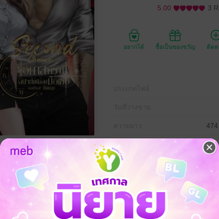
5.00
3 R
อยากได้
ซื้อเป็นของขวัญ
ติด
ประเภทไฟล์
วันที่วางขาย
ความยาว
474
ราคาปก
)
เองต้องทำไง??
องแค่เพื่อน เมื่อไหร่จะรู้สักทีเพื่อนคนนีเไม่ได้อยากเป็นเพื่อน!!