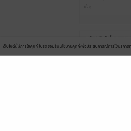
0
มารับสามีกลับโฮมมมม ❤️
เว็บไซต์นี้มีการใช้คุกกี้ โปรดยอมรับนโยบายคุกกี้เพื่อประสบการณ์การใช้บริการ
0
Language
ดาวน์โหลดแอป
มีแล้ว -
นัวร์เนีย
8 พ.ค. 2569
8:57 น.