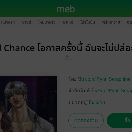
หน้าแรก
ขายดี
ใหม่มาแรง
มาใหม่
โปรโมชัน
ฟรีกระจาย
ฮิต
Chance โอกาสครั้งนี้ ฉันจะไม่ปล่
โดย
ปิ่นชญา/
Pynn Seraphine
สำนักพิมพ์
ปิ่นชญา/Pynn Sera
หมวดหมู่
นิยายรัก
ทดลองอ่าน
ซื้