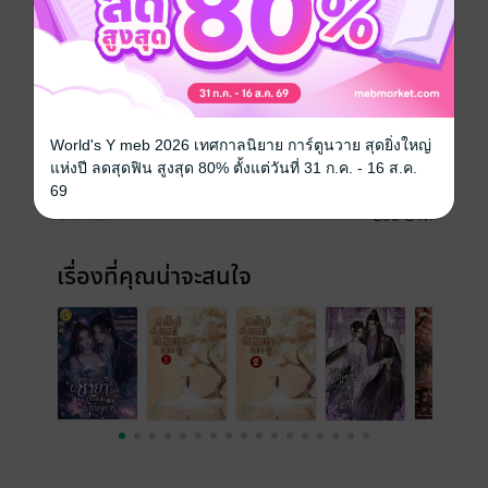
จีนโบราณ
ประเภทไฟล์
pdf, epub
(สารบัญ)
วันที่วางขาย
07 พฤษภาคม 2569
World's Y meb 2026 เทศกาลนิยาย การ์ตูนวาย สุดยิ่งใหญ่
แห่งปี ลดสุดฟิน สูงสุด 80% ตั้งแต่วันที่ 31 ก.ค. - 16 ส.ค.
ความยาว
441 หน้า (≈ 44,805 คำ)
69
ราคาปก
299 บาท
เรื่องที่คุณน่าจะสนใจ