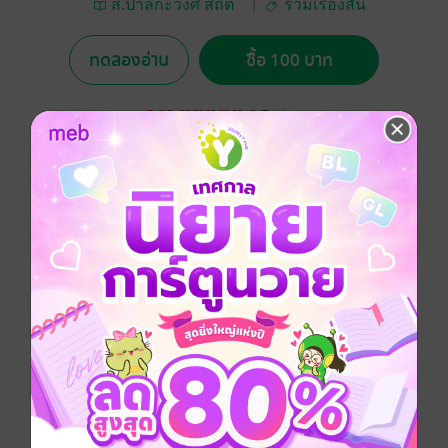
ส.ปาลกะวงศ์ สถิต
รวมเรื่องสั้น
ประภาสรา @โจ ณ
ธาน@
ทดลองอ่าน
ซื้อ 100 บาท
5.00
2 Rating
อยากได้
ซื้อเป็นของขวัญ
ติดตาม
แชร์
รวมเรื่องสั้น "ซุงท่อนนั้น" เป็นการรวบรวมผลงานจำนวน
13 เรื่องสั้นของผู้เขียน ที่เคยผ่านการตีพิมพ์ในนิตยสาร
"สกุลไทย" ในช่วงเวลาสิบปีเศษ (ก.พ. ๔๖ ถึง ธ.ค. ๕๖) ที่
บางเรื่องนั้นเป็นเรื่องจริง บางเรื่องก็เป็นเรื่องแต่ง บางเรื่อง
ก็เป็นผลกระทบต่อการใช้ชีวิต นำมาปรุงแต่งให้เป็นศิลปะ
ทางการเขียน
ประเภทไฟล์
pdf, epub
(สารบัญ)