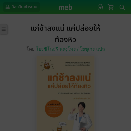
ล็อกอินเข้าระบบ
แก่ช้าลงแน่ แค่ปล่อยให้
ท้องหิว
โดย
โยะชิโนะริ นะงุโมะ /
โยซุเกะ แปล