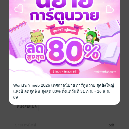
อยากได้
ซื้อเป็นของขวัญ
ติดตาม
แชร์
เคล็ดลับความอ่อนเยาว์และสุขภาพดี ส่งตรงจากนาย
แพทย์ชื่อดังของญี่ปุ่น
เคล็ดลับคืนความอ่อนเยาว์ให้ร่างกายด้วยการปล่อยให้ท้อง
หิว แค่ลองทำตามนี้ แล้วคุณจะพบว่าเวลาท้องร้องจ๊อกๆ นี่
ล่ะ ที่เป็น "โอกาสทองในการกลับคืนสู่วัยหนุ่มสาว" อย่าง
แท้จริง
- นอนหลับสนิททุกคืน ตื่นมาก็สดชื่นกระปรี้กระเปร่า
- ผิวพรรณเรียบเนียนไร้ริ้วรอย ย้อนคืนสู่วัยหนุ่มสาว
World's Y meb 2026 เทศกาลนิยาย การ์ตูนวาย สุดยิ่งใหญ่
- กล้ามเนื้อกระชับ หน้าท้องแบนราบ
แห่งปี ลดสุดฟิน สูงสุด 80% ตั้งแต่วันที่ 31 ก.ค. - 16 ส.ค.
- ไม่เป็นสิวและไม่มีกลิ่นตัวอีกเลย
69
หนังสือแปล
ประเภทไฟล์
pdf