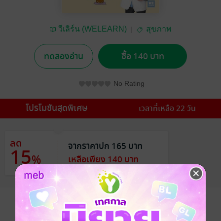
วีเลิร์น (WELEARN)
สุขภาพ
ทดลองอ่าน
ซื้อ 140 บาท
No Rating
โปรโมชันสุดพิเศษ
เวลาที่เหลือ 22 วัน
ลด
จากราคาปก 165 บาท
15
%
เหลือเพียง 140 บาท