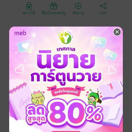
อยากได้
ซื้อเป็นของขวัญ
ติดตาม
แชร์
เข้าถึงก้นบึ้งของจิตใจคน
ล่อลวงเพื่อครอบงำ
ควบคุมเพื่อกุมความได้เปรียบ
เพราะทุกความปรารถนาคืออาวุธ
มนุษย์
ถูกขับเคลื่อน
ด้วยแรงปรารถนา
นั่นคือกฎทางธรรมชาติ
ที่ไม่ว่าใครก็มิอาจต้านทานได้
และผู้ใดที่รู้จักใช้มันเป็นเครื่องมือ
ผู้นั้นย่อมอยู่เหนือผู้อื่นอย่างแท้จริง
การล่อลวงจิตใจคืออำนาจอันแยบคาย
และละเอียดอ่อน หนังสือเล่มนี้จะพาคุณไป
สำรวจนักล่อลวง 9 ประเภท พร้อมทั้งมอบ
24 กลยุทธ์ทางจิตวิทยาที่จะช่วยสร้างแรงดึงดูด