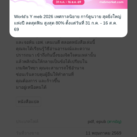
โน้มน้าวจิตใจ และครอบงำเป้าหมายให้ตกอยู่ใต้
อำนาจโดยไม่รู้ตัว บอกเล่าผ่านเรื่องราวของเหล่า
World's Y meb 2026 เทศกาลนิยาย การ์ตูนวาย สุดยิ่งใหญ่
นักล่อลวงผู้ยิ่งใหญ่ในประวัติศาสตร์ ตัวอย่างเช่น
แห่งปี ลดสุดฟิน สูงสุด 80% ตั้งแต่วันที่ 31 ก.ค. - 16 ส.ค.
คลีโอพัตรา, จูเลียส ซีซาร์, นโปเลียน, หยางกุ้ยเฟย,
69
เอลวิส เพรสลีย์, มาริลิน มอนโร, เหมาเจ๋อตง,
เจียงไคเชก, คาซาโนวา, ดอนฆวน, สตาลิน,
และจอห์น เอฟ. เคนเนดี ตลอดหนังสือเล่มนี้
คุณจะได้เรียนรู้วิธีอ่านอารมณ์และความ
ปรารถนา เข้าถึงก้นบึ้งของจิตใจคนเหล่านั้น
แล้วพลิกมันให้กลายเป็นข้อได้เปรียบใน
เกมจิตวิทยา คุณจะสามารถใช้อำนาจ
ซ่อนเร้นควบคุมผู้อื่นให้ทำตามที่
คุณต้องการ และก้าวขึ้น
มาอยู่เหนือคนได้
หนังสือแปล
ประเภทไฟล์
pdf, epub
(สารบัญ)
วันที่วางขาย
11 พฤษภาคม 2569