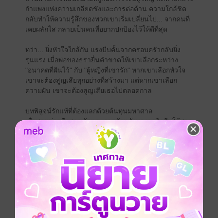
กำแพงแห่งความเกลียดชังและการต่อต้าน ความใกล้ชิด
กลับทำให้ความรู้สึกของพวกเขาเริ่มเปลี่ยนไป... จากคนที่
เคยผลักไส กลายเป็นคนที่อยากปกป้องไว้ให้ดีที่สุด
ทว่า... ยิ่งหัวใจใกล้กัน แรงบีบคั้นจากครอบครัวกลับยิ่ง
รุนแรง เมื่อพ่อของธรายื่นคำขาดให้เขาเลือกระหว่าง
"อนาคตที่ฝันไว้" กับ "ผู้หญิงที่เขารัก" หากเขาเลือกหัวใจ
เขาจะต้องสูญเสียทุกอย่างที่สร้างมา แต่หากเขาเลือก
ความฝัน เขาจะต้องสูญเสียเธอไปตลอดกาล
บทพิสูจน์รักแท้ที่ต้องแลกด้วยต้นทุนมหาศาล
เมื่อพายุข่าวลือสาดซัดและการหักหลังทางธุรกิจบีบให้พวก
เขาต้องเลือกระหว่างความสุขส่วนตัวกับความอยู่รอดของ
คนนับพัน ธราและวิมจะยอมจำนนต่อโชคชะตา หรือจะ
กล้าทิ้งทุกอย่างเพื่อรักษาคำสัญญาที่มีให้กันภายใต้ร่มเงา
จามจุรี?
**ถึงจะเป็นเรื่องราวตัวละครที่ขึ้นชื่อว่าเป็นพระเอก
นางเอก แต่เชื่อว่ามันคือมุมมองนิสัยเสียที่ในนิยายหลายๆ
อาจจะไม่เขียนให้เห็นภาพขนาดนี้ คิดซะว่ามันคือนิยาย