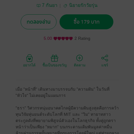
7 กันยา
นิยายรักวัยรุ่น
ทดลองอ่าน
ซื้อ 179 บาท
5.00
2 Rating
อยากได้
ซื้อเป็นของขวัญ
ติดตาม
แชร์
เมื่อ "หน้าที่" เดินทางมาบรรจบกับ "ความฝัน" ในวันที่
"หัวใจ" ไม่เคยอยู่ในแผนการ
"ธรา" วิศวกรหนุ่มอนาคตไกลผู้มีความฝันสูงสุดคือการคว้า
ทุนวิจัยหุ่นยนต์ระดับโลกที่ MIT และ "วิม" ทายาทสาว
ตระกูลดังที่พยายามพิสูจน์ตัวเองในโลกธุรกิจ ทั้งคู่ถูกตรา
หน้าว่าเป็นเพียง "หมาก" บนกระดานเดิมพันมูลค่าหมื่น
ล้านผ่านการหมั้นหมายที่ถูกบงการโดยผู้ใหญ่ แต่ท่ามกลาง