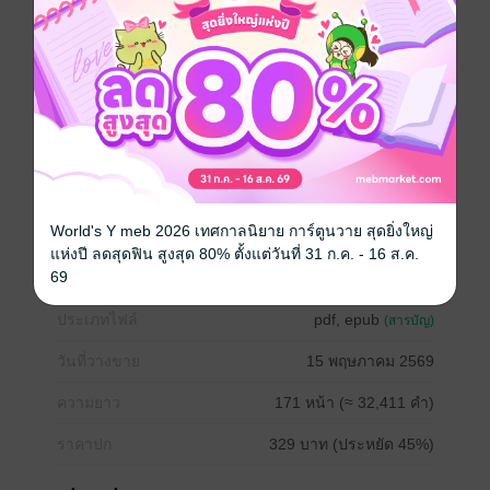
ของตัวร้ายที่ไหนสักเรื่องก็แล้วกันนะคะ**
ปล.คอมเม้นแนะนำ ติติง หรือเม้นด้วยความอินได้ตาม
สบายนะคะ ขอเพียงไม่หยาบคาย หรือเหมารวมผู้แต่งนะ
คะ ขอย้ำอีกครั้งว่ามันคือนิยายที่แต่งจากจินตนาการ ดัง
นั้นความสมเหตุสมผลย่อมมีน้อยกว่าการใช้ชีวิตจริงๆ ที่จับ
ต้องได้นะคะ
รักวัยรุ่น
ดรามา
โรแมนติก
มหาวิทยาลัย
World's Y meb 2026 เทศกาลนิยาย การ์ตูนวาย สุดยิ่งใหญ่
วิศวะ
รักสามเส้า
แห่งปี ลดสุดฟิน สูงสุด 80% ตั้งแต่วันที่ 31 ก.ค. - 16 ส.ค.
69
ประเภทไฟล์
pdf, epub
(สารบัญ)
วันที่วางขาย
15 พฤษภาคม 2569
ความยาว
171 หน้า (≈ 32,411 คำ)
ราคาปก
329 บาท (ประหยัด 45%)