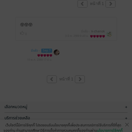
หน้าที่ 1
🤓🤓🤓
มีแล้ว -
k-chanok
0
3 มิ.ย. 2569
9:40 น.
มีแล้ว -
Sep.7
15 พ.ค. 2569
17:4 น.
หน้าที่ 1
เลือกหมวดหมู่
+
บริการช่วยเหลือ
+
เว็บไซต์นี้มีการใช้คุกกี้ โปรดยอมรับนโยบายคุกกี้เพื่อประสบการณ์การใช้บริการที่ดีที่สุด
เกี่ยวกับเรา
+
ของท่าน ท่านสามารถศึกษาวิธีการตั้งค่าการควบคุมคุกกี้ของท่านผ่าน
นโยบายการใช้คุกกี้