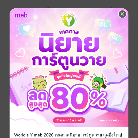
"ปราศจากระบบชี้นำ ไร้ซึ่งพลังเหนือมนุษย์... อาวุธที่
อันตรายที่สุดของ 'จ้าวหนิง' ไม่ใช่คมดาบ แต่คือ 'อนาคต'
ที่เขารู้ล่วงหน้า และความแค้นที่พร้อมจะเผาผลาญทุกคนที่
ขวางทาง!"
(หากคุณชอบพระเอกสายดาร์กที่กางปีกปกป้องตระกูล แต่
พร้อมจะเป็นปีศาจฉีกร่างศัตรู... กดเข้าชั้นหนังสือได้เลย!)
‘จ้าวหนิง’ ทายาทเพียงหนึ่งเดียวแห่งตระกูลขุนนางบู๊อันดับ
หนึ่งของราชวงศ์ต้าฉี เคยถูกเย้ยหยันว่าเป็นเพียงคุณชายดี
แต่เปลือก เขาถูกคนรักหักหลัง ถูกขุนนางในราชสำนักรุม
ทึ้ง และถูกทัพต่างแคว้นกวาดล้างจนตระกูลพินาศย่อยยับ
ไม่เหลือชิ้นดี
แต่เมื่อโชคชะตาเล่นตลก พาวิญญาณขุนศึกเดนตายที่
เคียดแค้น ย้อนเวลากลับมาสิงอยู่ในร่างตัวเองวัย 16 ปี...
World's Y meb 2026 เทศกาลนิยาย การ์ตูนวาย สุดยิ่งใหญ่