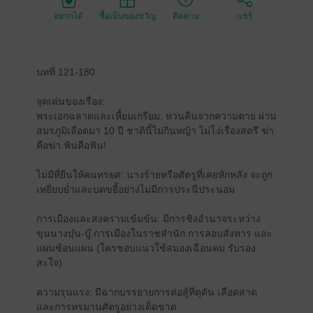
อยากได้
ซื้อเป็นของขวัญ
ติดตาม
แชร์
บทที่ 121-180
จุดเด่นของเรื่อง:
พระเอกฉลาดและเหี้ยมเกรียม: หวนคืนจากความตาย ผ่าน
สมรภูมิเลือดมา 10 ปี ชาตินี้ไม่กินหญ้า ไม่โง่เรื่องสตรี ฆ่า
คือฆ่า ฟันคือฟัน!
ไม่มีที่ยืนให้คนทรยศ: นางร้ายหรือศัตรูที่เคยหักหลัง จะถูก
เหยียบย่ำและบดขยี้อย่างไม่มีการประนีประนอม
การเมืองและสงครามเข้มข้น: มีการชิงอำนาจระหว่าง
ขุนนางบุ๋น-บู๊ การเมืองในราชสำนัก การลอบสังหาร และ
แผนซ้อนแผน (ใครชอบแนวใช้สมองเฉือนคม รับรอง
สะใจ)
ความรุนแรง: มีฉากบรรยายการต่อสู้ที่ดุดัน เลือดสาด
และการทรมานศัตรูอย่างเด็ดขาด