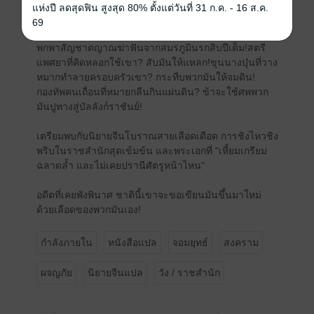
กระดานหมากแห่งการนองเลือดจึงถูกพลิกกลับ!
แห่งปี ลดสุดฟิน สูงสุด 80% ตั้งแต่วันที่ 31 ก.ค. - 16 ส.ค.
69
จากคุณชายรักสนุกผู้หย่อนยาน กลับกลายเป็น 'มัจจุราช' ผู้
พกพาสัญชาตญาณฆ่าฟันจากสมรภูมินรกสิบปีเต็ม!สตรี
แพศยาที่คิดหลอกใช้เขา? สับมันให้แหลก!ขุนนางบุ๋นที่วาง
หมากทำลายครอบครัวเขา? กระทืบพวกมันให้จมดิน!
กองทัพคนเถื่อนที่หมายกลืนกินแผ่นดิน? ข้าจะใช้ศพพวก
มันปูทางสู่บัลลังก์ราชันย์!
เตรียมพบกับนิยายจีนโบราณสายเลือดเดือด การชิงไหวชิง
พริบในราชสำนักสุดเข้มข้น และพระเอกที่ "เหี้ยมเกรียม
ฉลาดล้ำ และไม่เคยปรานีศัตรูหน้าไหน"
อดีตที่เคยพังพินาศ ชาตินี้เขาจะขอเขียนมันขึ้นมาใหม่
ด้วยเลือดของพวกมันเอง!
กำลังภายใน
หนังสือแปล
จอมยุทธ์
สงคราม
ผจญภัย
นิยายจีนแปล
วัง / ราชสำนัก