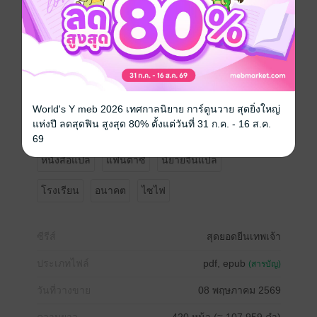
ทมิฬเลือดศักดิ์สิทธิ์ --
-- หากกินเนื้อด้วงทมิฬเลือดศักดิ์สิทธิ์ คุณมีโอกาสได้รับจี
โนพอยท์ 0 ถึง 10 โดยการสุ่ม --
ใครจะรู้ว่า ด้วงสีทอง กับคริสตัลสีดำปริศนาที่อยู่ในตัวมัน
กำลังจะพลิกชะตาชีวิตเขาไปตลอดกาล
World's Y meb 2026 เทศกาลนิยาย การ์ตูนวาย สุดยิ่งใหญ่
แห่งปี ลดสุดฟิน สูงสุด 80% ตั้งแต่วันที่ 31 ก.ค. - 16 ส.ค.
สุดยอดยีนเทพเจ้า เล่ม 10 (590-656)
69
หนังสือแปล
แฟนตาซี
นิยายจีนแปล
โรงเรียน
อนาคต
ไซไฟ
ซีรีส์
สุดยอดยีนเทพเจ้า
ประเภทไฟล์
pdf, epub
(สารบัญ)
วันที่วางขาย
08 พฤษภาคม 2569