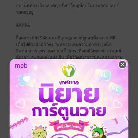
สถานที่ที่ย่างก้าวสำคัญครั้งยิ่งใหญ่ที่สุดในประวัติศาสตร์
รอคอยอยู่
&&&&&
ก็อดแซงก์ทัวรี ดินแดนที่ทุกกฎเกณฑ์ถูกลบทิ้ง สถานที่ที่
เต็มไปด้วยสิ่งมีชีวิตประหลาดและความท้าทายเหนือ
จินตนาการ เพราะความแข็งแกร่งคือทุกสิ่งทุกอย่าง มนุษย์
ต้องล่า, สะสมพลังแห่ง ยีน เพื่อวิวัฒนาการและครองความ
เป็นใหญ่ในโลกใบใหม่
&&&&&
หานเซินเด็กหนุ่มชีวิตรันทด ครอบครัวล้มละลาย บ้านใกล้
ถูกยึด เขาจึงมุ่งมั่นเข้าสู่ก็อดแซงก์ทัวรีเพื่อแสวงหาโอกาส
ที่ดีกว่าให้กับชีวิต
ในขณะที่กำลังทดท้อกับการตีสัตว์อสูรระดับล่างสุดที่แทบ
ไม่ได้อะไร ด้วงสีทอง ก็ปรากฏ
-- สังหารด้วงทมิฬเลือดศักดิ์สิทธิ์, ได้รับวิญญาณอสูร: ด้วง