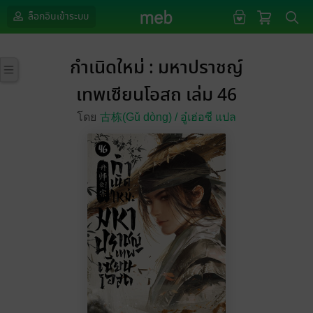
ล็อกอินเข้าระบบ
กำเนิดใหม่ : มหาปราชญ์
เทพเซียนโอสถ เล่ม 46
โดย
古栋(Gǔ dòng) /
อู๋เฮ่อซี แปล