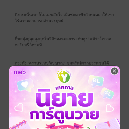
ถึงกระนั้นเขาก็ไม่เคยเสียใจ เมื่อชะตาฟ้ากำหนดมาให้เขา
ไร้ความสามารถด้านวรยุทธ์
ก็ขอมุ่งสู่จุดสูงสุดในวิถีของหมอยาระดับสูง! แม้ว่าโอกาส
จะริบหรี่ก็ตามที
กระทั่ง "ตราประทับวิญญาณ" ขุมทรัพย์จากบรรพชนได้
เข้ามาพลิกชีวิต…
สมบัติตกทอดนับหมื่นปีชิ้นนี้ ทั่วทั้งยุทธภพหาเคยมีผู้ใด
สามารถดูดซับพลังได้ไม่!
สวรรค์กลับลิขิตให้หนุ่มไร้พลังเป็นผู้เปิดผนึกวิญญาณ
เอกภพ ขุมพลังที่มหาเทพยังต้องหวาดกลัว!