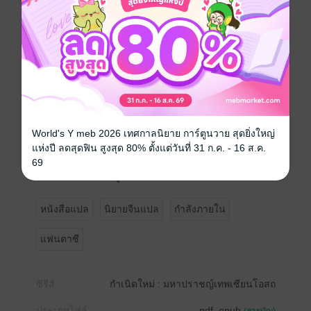
บัดนี้… เขามีพร้อมสรรพ ทั้งร่างปัญจธาตุทั้งห้าผสานกับ
เคล็ดวิชาแห่งจักรวาล
เหลือเพียงการบ่มเพาะฝึกฝนเท่านั้น… ตระกูลลู่จะได้พลิก
แผ่นฟ้า คืนสู่อันดับหนึ่งแห่งยุทธภพอีกครา
"จงกอดความภาคภูมิใจของเจ้าไว้ให้ดี คอยดูเถอะ ข้าจะ
World's Y meb 2026 เทศกาลนิยาย การ์ตูนวาย สุดยิ่งใหญ่
เอาชนะพวกเจ้าทุกคนให้ได้
แห่งปี ลดสุดฟิน สูงสุด 80% ตั้งแต่วันที่ 31 ก.ค. - 16 ส.ค.
69
ถึงตอนนั้นข้าจะรอดู ว่าเจ้ายังหัวเราะออกหรือไม่!""
หนังสือแปล
นิยายจีนแปล
กำลังภายใน
แฟนตาซี
ซีรีส์
กำเนิดใหม่ : มหาปราชญ์เทพเซียนโอสถ
ประเภทไฟล์
pdf, epub