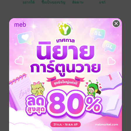
อยากได้
ซื้อเป็นของขวัญ
ติดตาม
แชร์
"If winning is what you do best... then I'll just have to
keep competing until I win your heart."
Vipa: The impeccable Head of Marketing. Relentless,
unyielding, and driven by a singular obsession: the
Manager's seat.
Mata: The rising star of the Creative team.
Provocative, brilliantly unconventional, and utterly
incapable of bowing down to anyone.
When these two fierce rivals—who can barely share a
room without sparking a war of words—are suddenly
forced by upper management to become 'Co-
Directors' on a high-stakes, national project, the
battlefield shifts. The ultimate prize? That coveted
promotion.