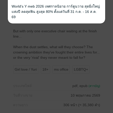
Thrust from mutual disdain into working side-by-side
World's Y meb 2026 เทศกาลนิยาย การ์ตูนวาย สุดยิ่งใหญ่
almost twenty-four hours a day, the suffocating
แห่งปี ลดสุดฟิน สูงสุด 80% ตั้งแต่วันที่ 31 ก.ค. - 16 ส.ค.
proximity soon breeds an unexpected, dangerous
69
tension.
But with only one executive chair waiting at the finish
line...
When the dust settles, what will they choose? The
crowning ambition they've fought their entire lives for...
or the very 'rival' they never meant to fall for?
Girl love / Yuri
18+
ms office
LGBTQ+
ประเภทไฟล์
pdf, epub
(สารบัญ)
วันที่วางขาย
10 พฤษภาคม 2569
ความยาว
306 หน้า (≈ 35,380 คำ)