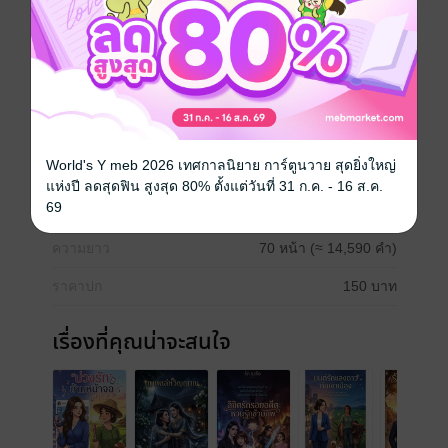
เต็มไปด้วยกลิ่นคาวเลือดและอาคมอาถรรพ์
​เมื่อความแค้นอยู่เหนือกาลเวลา และมนต์ดำไม่อาจสู้แรง
อาฆาต.
Girl love / Yuri
World's Y meb 2026 เทศกาลนิยาย การ์ตูนวาย สุดยิ่งใหญ่
ประเภทไฟล์
pdf, epub
(สารบัญ)
แห่งปี ลดสุดฟิน สูงสุด 80% ตั้งแต่วันที่ 31 ก.ค. - 16 ส.ค.
69
วันที่วางขาย
11 พฤษภาคม 2569
ความยาว
70 หน้า (≈ 14,590 คำ)
ราคาปก
150 บาท
เรื่องที่คุณน่าจะสนใจ