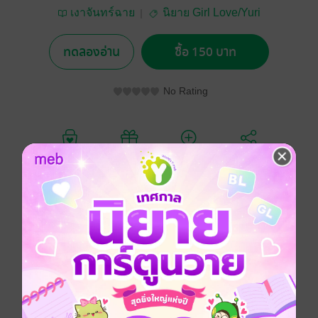
เงาจันทร์ฉาย
นิยาย Girl Love/Yuri
ทดลองอ่าน
ซื้อ 150 บาท
No Rating
อยากได้
ซื้อเป็นของขวัญ
ติดตาม
แชร์
"ชายใดที่ใจทรามและย่ำยีสตรี... มันผู้นั้นต้องสังเวยด้วย
โลหิต ณ เรือนแห่งนี้"
… ​"กุหลาบงามมักมีหนาม... แต่กุหลาบที่เรือนนี้มีไว้เพื่อ
ปลิดชีพ!"
​"เบื้องหลังความร่ำรวย... คือคราบน้ำตาและรอยเลือด
เบื้องหลังความสวยสะพรั่ง... คือวิญญาณพยาบาทที่จองเวร
ไม่เลิกรา!"
… การกลับมาทวงคืนความยุติธรรมของผีสาวผู้ดี ในบ้านที่