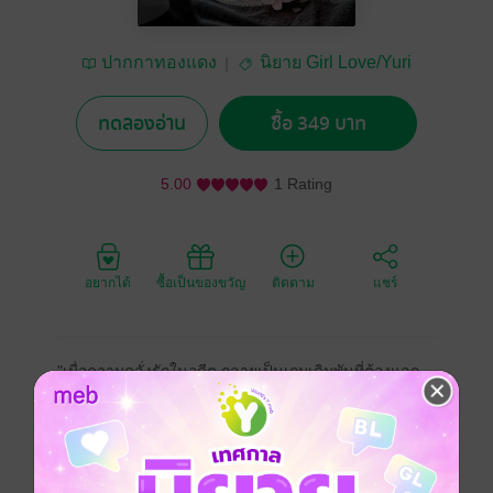
ปากกาทองแดง
นิยาย Girl Love/Yuri
ทดลองอ่าน
ซื้อ 349 บาท
5.00
1 Rating
อยากได้
ซื้อเป็นของขวัญ
ติดตาม
แชร์
"เมื่อความคลั่งรักในอดีต กลายเป็นเกมเดิมพันที่ต้องแลก
ด้วยความรู้สึก"
'เบล' บาริสต้าสาวที่ย้ายมาทำงานในห้างเปิดใหม่ เพียงเพื่อ
จะพบว่าหัวหน้างานคนเก่งอย่าง 'เอม' คือคนที่เธอเคยแอบ
รักหัวปักหัวปำเมื่อหลายปีก่อน การได้ใกล้ชิดครั้งนี้ทำให้