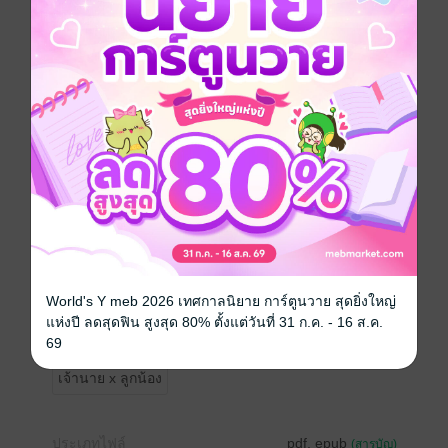
เบลทุ่มเททุกอย่างเพื่อเข้าหา โดยไม่รู้เลยว่าภายใต้รอยยิ้ม
ร่าเริงของเอม กลับซ่อนความร้ายลึกและความเห็นแก่ตัว
เอาไว้
เมื่อเอมรู้ว่าเบลมีใจ แทนที่จะตอบรับด้วยความจริงใจ เธอ
กลับใช้เสน่ห์ปั่นหัวเบลเพื่อความสะใจและเก็บแต้มความ
ภูมิใจของตัวเอง แต่พอเบลเริ่มรู้ทันและเลือกที่จะถอย
ห่าง... ความเป็นเจ้าข้าวเจ้าของกลับทำให้เอมเริ่มอยู่ไม่สุข
จากความรักที่เคยบริสุทธิ์ เมื่อเจอความลำเอียงและ
สันดานเจ้าชู้ของเอมเข้าจังๆ เบลจึงตัดสินใจเปลี่ยนกติกา
ใหม่
ในเมื่อรักแล้วมันพัง... งั้นก็ขอแค่ 'ได้' แล้วจากกันไป ให้
มันจบที่บนเตียงก็พอ!
World's Y meb 2026 เทศกาลนิยาย การ์ตูนวาย สุดยิ่งใหญ่
แห่งปี ลดสุดฟิน สูงสุด 80% ตั้งแต่วันที่ 31 ก.ค. - 16 ส.ค.
Girl love / Yuri
แอบรัก
เจ้าชู้
หญิงรักหญิง
69
เจ้านาย x ลูกน้อง
ประเภทไฟล์
pdf, epub
(สารบัญ)