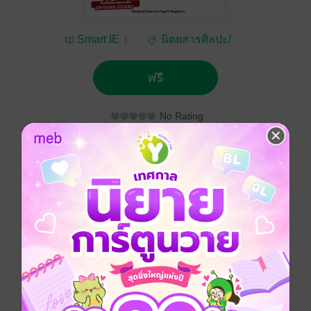
Smart IE
นิตยสารศิลปะ/
ภาพถ่าย/การออกแบบ
ฟรี
No Rating
ติดตาม
แชร์
ประเภทไฟล์
pdf
วันที่วางขาย
11 พฤษภาคม 2569
ความยาว
62 หน้า