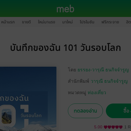
หน้าแรก
ขายดี
ใหม่มาแรง
มาใหม่
โปรโมชัน
ฟรีกระจาย
ฮิต
บันทึกของฉัน 101 วันรอบโลก
โดย
ยรรยง-วารุณี ธนกิจจำรูญ
สำนักพิมพ์
วารุณี ธนกิจจำรูญ
หมวดหมู่
ท่องเที่ยว
ทดลองอ่าน
ซื้
5.00
1 R