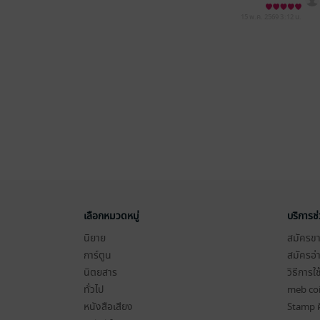
15 พ.ค. 2569
3:12 น.
เลือกหมวดหมู่
บริการช
นิยาย
สมัครขาย
การ์ตูน
สมัครอ่
นิตยสาร
วิธีการใ
ทั่วไป
meb co
หนังสือเสียง
Stamp ค