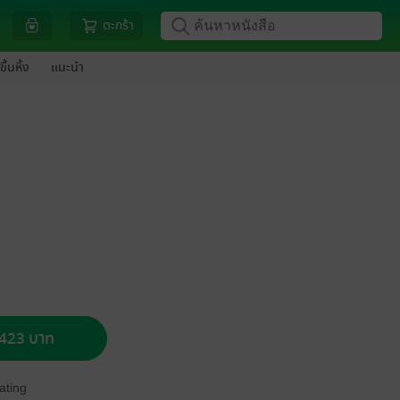
ตะกร้า
ขึ้นหิ้ง
แนะนำ
อ 423 บาท
ating