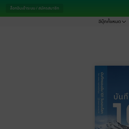
ล็อกอินเข้าระบบ / สมัครสมาชิก
อีบุ๊กทั้งหมด