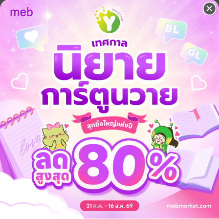
เที่ยวญี่ปุ่น
เที่ยวนอร์เวย์
เที่ยวลาตินอเมริกา
 เชิญทางนี้!
ว็บไซต์สำนักพิมพ์ จะไม่มีขายโดย
รือติดต่อคนขายโดยตรงเลยจ้ะ
จ