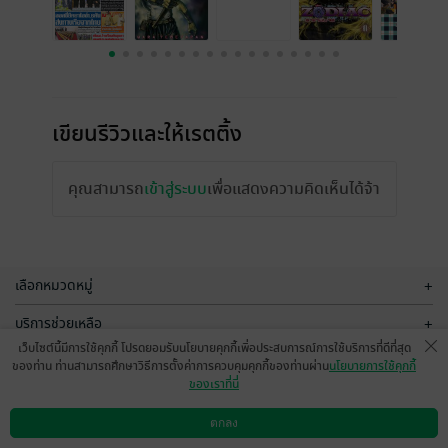
เขียนรีวิวและให้เรตติ้ง
คุณสามารถ
เข้าสู่ระบบ
เพื่อแสดงความคิดเห็นได้จ้า
เลือกหมวดหมู่
+
บริการช่วยเหลือ
+
เว็บไซต์นี้มีการใช้คุกกี้ โปรดยอมรับนโยบายคุกกี้เพื่อประสบการณ์การใช้บริการที่ดีที่สุด
เกี่ยวกับเรา
+
ของท่าน ท่านสามารถศึกษาวิธีการตั้งค่าการควบคุมคุกกี้ของท่านผ่าน
นโยบายการใช้คุกกี้
ของเราที่นี่
กลุ่มธุรกิจในเครือ
+
ตกลง
ดาวน์โหลดแอป
วิธีการใช้งาน
ติดต่อเรา