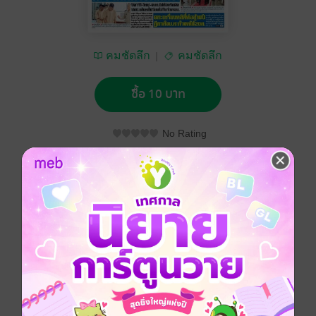
คมชัดลึก
คมชัดลึก
ซื้อ 10 บาท
No Rating
อยากได้
ซื้อเป็นของขวัญ
ติดตาม
แชร์
คมชัดลึก วันศุกร์ที่ 15 กรกฎาคม พ.ศ.2559
ประเภทไฟล์
pdf
วันที่วางขาย
14 กรกฎาคม 2559