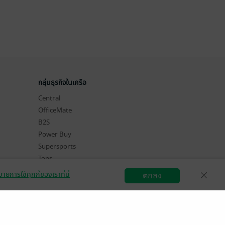
กลุ่มธุรกิจในเครือ
Central
OfficeMate
B2S
Power Buy
Supersports
Tops
Hytexts
ายการใช้คุกกี้ของเราที่นี่
ตกลง
สมัครขายอีบุ๊ก
วิธีการใช้งาน
ติดต่อเรา