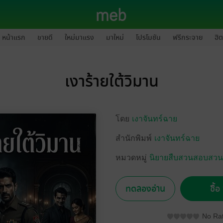
หน้าแรก
ขายดี
ใหม่มาแรง
มาใหม่
โปรโมชัน
ฟรีกระจาย
ฮิต
เงาร้ายใต้วิมาน
โดย
เงาจันทร์ฉาย
สำนักพิมพ์
เงาจันทร์ฉาย
หมวดหมู่
นิยายสืบสวนสอบสวน/
ทดลองอ่าน
ซื้
No Rat