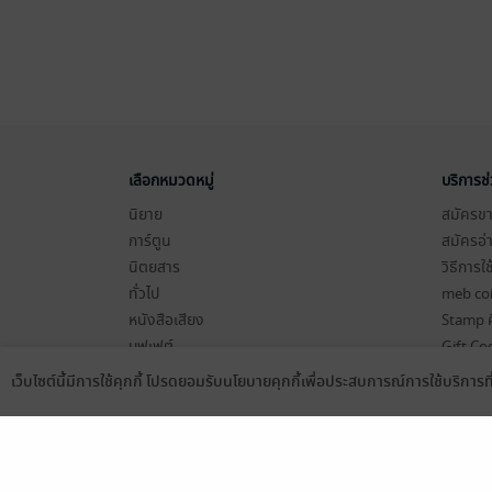
เลือกหมวดหมู่
บริการช
นิยาย
สมัครขาย
การ์ตูน
สมัครอ่
นิตยสาร
วิธีการใ
ทั่วไป
meb co
หนังสือเสียง
Stamp ค
บุฟเฟต์
Gift Co
เงื่อนไข
เว็บไซต์นี้มีการใช้คุกกี้ โปรดยอมรับนโยบายคุกกี้เพื่อประสบการณ์การใช้บริการ
Language
ดาวน์โหลดแอป
นโยบายค
แผนผังเ