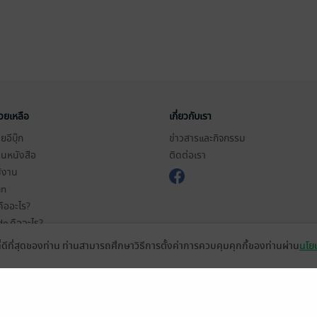
่วยเหลือ
เกี่ยวกับเรา
อีบุ๊ก
ข่าวสารและกิจกรรม
านหนังสือ
ติดต่อเรา
ช้งาน
in
ืออะไร?
de คืออะไร?
ในการใช้บริการ
ที่ดีที่สุดของท่าน ท่านสามารถศึกษาวิธีการตั้งค่าการควบคุมคุกกี้ของท่านผ่าน
นโยบ
วามเป็นส่วนตัว
ว็บไซต์