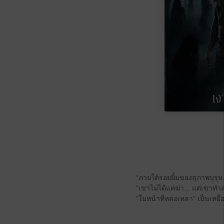
“ภายใต้รอยยิ้มของสุภาพบุรุษ..
​"เขาไม่ได้แค่ฆ่า... แต่เขาท
"ใบหน้าที่หล่อเหลา" เป็นเหยื