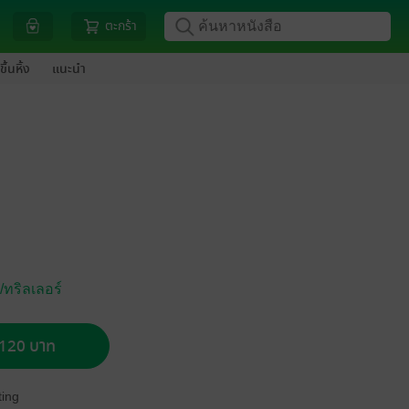
ตะกร้า
ขึ้นหิ้ง
แนะนำ
ทริลเลอร์
อ 120 บาท
ing