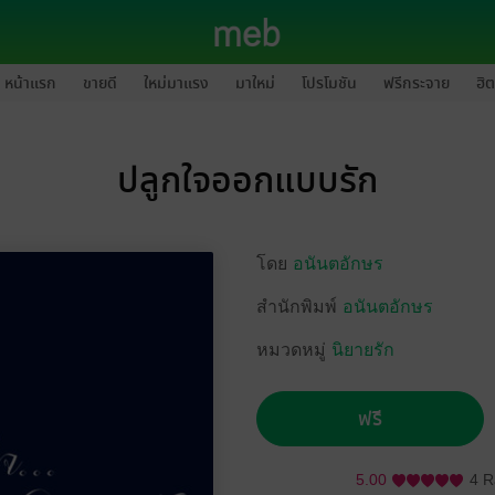
หน้าแรก
ขายดี
ใหม่มาแรง
มาใหม่
โปรโมชัน
ฟรีกระจาย
ฮิต
ปลูกใจออกแบบรัก
โดย
อนันตอักษร
สำนักพิมพ์
อนันตอักษร
หมวดหมู่
นิยายรัก
ฟรี
5.00
4 R