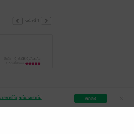
หน้าที่ 1
มีแล้ว -
CJM,CJS,CJ/Acc Ap
1 เดือนที่ผ่านมา
ายการใช้คุกกี้ของเราที่นี่
ตกลง
สมัครขายอีบุ๊ก
วิธีการใช้งาน
ติดต่อเรา