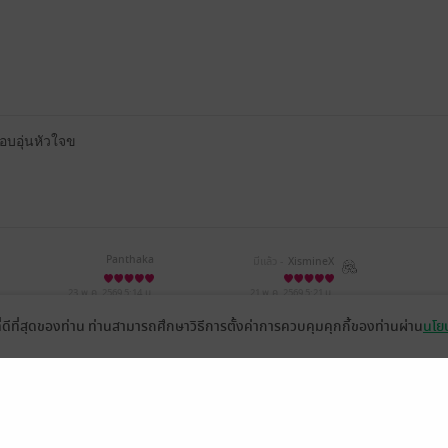
วอบอุ่นหัวใจข
Panthaka
มีแล้ว -
XismineX
23 พ.ค. 2569
5:14 น.
21 พ.ค. 2569
5:21 น.
ที่ดีที่สุดของท่าน ท่านสามารถศึกษาวิธีการตั้งค่าการควบคุมคุกกี้ของท่านผ่าน
นโยบ
หน้าที่ 1