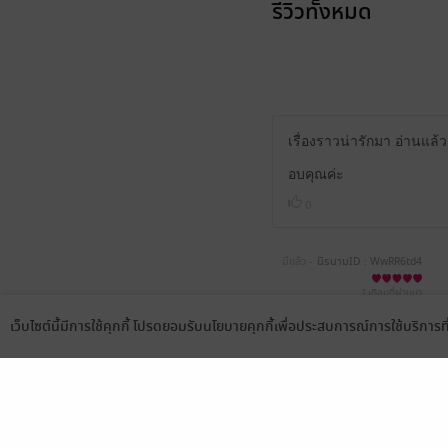
รีวิวทั้งหมด
เรื่องราวน่ารักมา อ่านแล้
อบคุณค่ะ
0
มีแล้ว -
นิรนามID : WwRR6td4
98
1 เดือนที่ผ่านมา
เว็บไซต์นี้มีการใช้คุกกี้ โปรดยอมรับนโยบายคุกกี้เพื่อประสบการณ์การใช้บริการ
Language
ดาวน์โหลดแอป