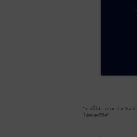
"จากนี้ไป... เรามาช่วยกั
ไปตลอดชีวิต"