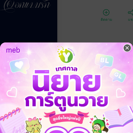
ติดตาม
แชร
ประเภทไฟล์
วันที่วางขาย
ความยาว
60
ราคาปก
นสร้างสเปซของเราสองคนจริงๆไหมครับ? แต่งงานกับผมนะคุณมินตรา ให้ผม