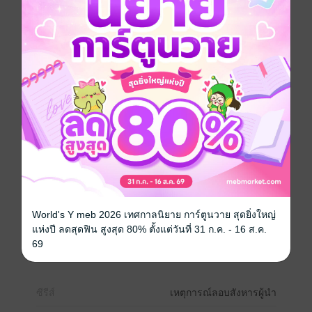
อิเล็กทรอนิกส์ ที่ปรากฏในสื่อนำไปใช้ในการศึกษา ค้นคว้า
และอ้างอิงในการทำรายงาน
สำหรับเนื้อหาที่นำมาเสนอ ℳการลอบสังหาร ℳลักษณะ
สำคัญของการลอบสังหาร ℳเผยเหตุทำไมต้อง “ลอบ
สังหาร” ?
ℳย้อนดูประวัติศาสตร์ การลอบสังหารประธานาธิบดี
สหรัฐฯ
ℳคำสั่งตายฆ่า 9 ผู้นำโลก ℳ14 เหตุการณ์สังหารบุคคล
สำคัญระดับโลกที่มีผลกระทบต่อประวัติศาสตร์ ℳ 5 การ
ลอบสังหารสุดบ้าบิ่น ℳ100 ปีหลังการตายกับคำถามวิธี
สังหารรัสปูติน ℳทีมลอบสังหารของรัสเซีย ℳนัก
วิทยาศาสตร์นิวเคลียร์อิหร่านถูกลอบสังหาร ℳ อยาตอล
เลาะห์ อาลี คาเมเนอี ผู้นำสูงสุดของอิหร่าน ถูกสังหาร
ℳ‘ปริศนาการลอบสังหารผู้นำชาวซิกข์’จากความขัดแย้ง
อินเดีย-แคนาดา
World's Y meb 2026 เทศกาลนิยาย การ์ตูนวาย สุดยิ่งใหญ่
ℳปมลอบสังหารผู้นำชาวซิกข์ในแคนาดา ฯลฯ ผู้อ่าน
แห่งปี ลดสุดฟิน สูงสุด 80% ตั้งแต่วันที่ 31 ก.ค. - 16 ส.ค.
สามารถค้นคว้าหาข้อมูล เพิ่มเติมได้ ในบรรณานุกรมท้าย
69
เล่ม
ซีรีส์
เหตุการณ์ลอบสังหารผู้นำ