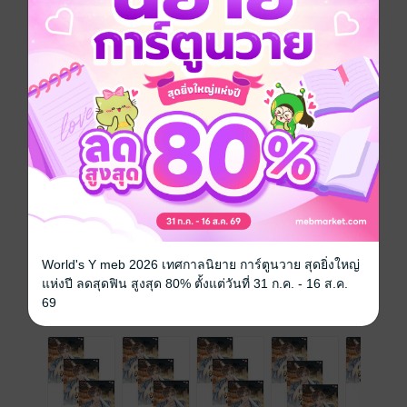
เสเพลเพื่อวางแผนครอบครองโลก! (บทที่ 1681-1740)
อ่านก่อนใครได้ที่ Enjoybook.co
กำลังภายใน
หนังสือแปล
นิยายจีนแปล
ซีรีส์
ยอดยุทธ์ท้าชะตา พิชิตยุทธภพ
ประเภทไฟล์
pdf, epub
(สารบัญ)
วันที่วางขาย
19 พฤษภาคม 2569
ความยาว
771 หน้า (≈ 102,813 คำ)
ราคาปก
299 บาท (ประหยัด 40%)
World's Y meb 2026 เทศกาลนิยาย การ์ตูนวาย สุดยิ่งใหญ่
แห่งปี ลดสุดฟิน สูงสุด 80% ตั้งแต่วันที่ 31 ก.ค. - 16 ส.ค.
69
เล่มอื่นๆ ในซีรีส์
ดูทั้งหมด