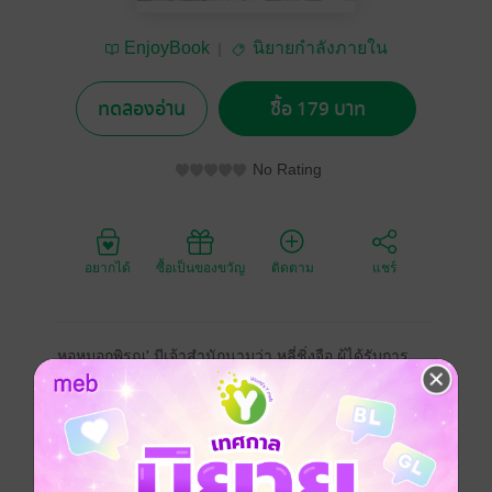
EnjoyBook
นิยายกำลังภายใน
ทดลองอ่าน
ซื้อ 179 บาท
No Rating
อยากได้
ซื้อเป็นของขวัญ
ติดตาม
แชร์
หอหมอกพิรุณ' มีเจ้าสำนักนามว่า หลี่ชิ่งจือ ผู้ได้รับการ
ขนานนามว่าเป็นยอดฝีมือผู้ไม่มีใครเทียบเคียงได้ ภายใต้
ความมืดมิด เขาคือผู้ควบคุมความเป็นและความตาย ทว่า
ทั่วทั้งแผ่นดินหารู้ไม่ว่า เบื้องหลังหลี่ชิ่งจือ ยังมีอีกผู้หนึ่ง ซึ่ง
แท้จริงแล้วคือผู้ก่อตั้งหอหมอกพิรุณตัวจริง และเป็นผู้ที่
ควบคุมความมั่งคั่งทั่วแผ่นดิน โดยแสร้งทำตนเป็นคุณชาย