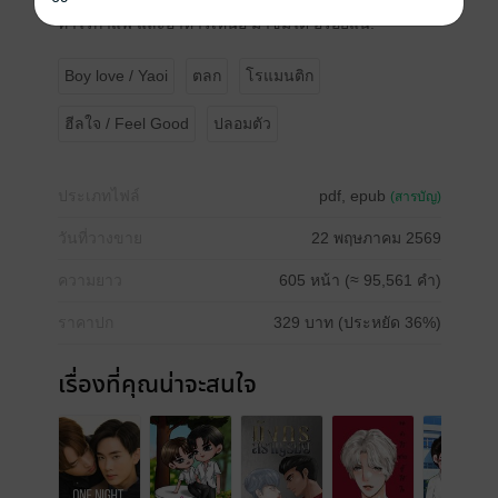
#นิยายเซตติ้งเชียงราย อู้คำเมืองทั้งเรื่อง สอดแทรกวิธีการ
ทำไร่กาแฟ และอาหารเหนือ มาชิมได้ อร่อยแน่!
Boy love / Yaoi
ตลก
โรแมนติก
ฮีลใจ / Feel Good
ปลอมตัว
ประเภทไฟล์
pdf, epub
(สารบัญ)
วันที่วางขาย
22 พฤษภาคม 2569
ความยาว
605 หน้า (≈ 95,561 คำ)
ราคาปก
329 บาท (ประหยัด 36%)
เรื่องที่คุณน่าจะสนใจ