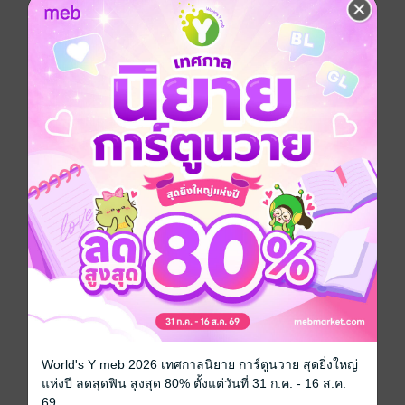
อยู่วังเป็นเจ้าชายดี ๆ ก็ดีอยู่แล้ว ไม่น่าตกระกำลำบาก
ปลอมตัวมาเป็นคนงานในไร่กาแฟเลยเรา
*พิสูจน์อักษรแล้ว*
เรื่องย่อ
คีรินทร์ เจ้าชายรัชทายาทลำดับที่ 1 ถูกบังคับให้แต่งงาน
ตามกฎมณเฑียรบาล บ้า ๆ ที่มีมานับร้อยปี แต่ใครจะไป
คาดคิดว่าครอบครัวของคู่หมั้นจะกลายเป็นผู้ต้องสงสัยลอบ
ปลงพระชนม์พระราชาผู้เป็นบิดาของเขา
หลังจากพระราชาเสียชีวิต เจ้าชายคีรินทร์ต้องหนีตายไปที่
ที่ไกลที่สุด ทว่าหนีไปที่ไหนก็เกือบถูกจับได้ตลอด
จนกระทั่งองครักษ์ประจำตัวแนะนำให้ไปกบดานอยู่กับ
สหายคนสนิทที่ประเทศไทย
แต่ใครจะไปรู้ว่าแค่ไปถึงจังหวัดเชียงรายวันแรกก็หลงทาง
ซะแล้ว ทั้งกลิ่นควันรถ เส้นทางคดเคี้ยว ลาดชันที่ไม่เคย
เจอมาก่อน ทำให้เจ้าชายรัชทายาทตกอับไปเป็นลมตัดหน้า
World's Y meb 2026 เทศกาลนิยาย การ์ตูนวาย สุดยิ่งใหญ่
รถผู้ชายคนหนึ่ง จนทำให้ชีวิตของเขายุ่งยากขึ้นกว่าเดิม
แห่งปี ลดสุดฟิน สูงสุด 80% ตั้งแต่วันที่ 31 ก.ค. - 16 ส.ค.
69