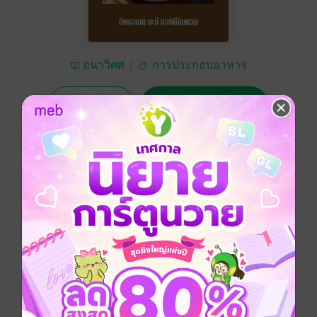
อนาวิศศ
การประกอบอาหาร
ทดลองอ่าน
ซื้อ 87 บาท
No Rating
อยากได้
ซื้อเป็นของขวัญ
ติดตาม
แชร์
ตำรับอาหารและขนมหวานของพ่อครัวอิสลามในอดีต
ช่วงปลายรัชกาลที่ 5 ถึงรัชกาลที่ 6
โดยมาตราตวงวัดโบราณที่สามารถใช้งานได้จริง เป็น
ภูมิปัญญาและมรดกทางวัฒนธรรม