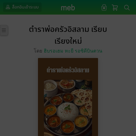
ล็อกอินเข้าระบบ
ตำราพ่อครัวอิสลาม เรียบ
เรียงใหม่
โดย
ฮิบรอเฮม หะยี รอซิดีบินตวน