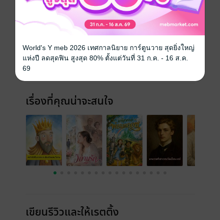
ประเภทไฟล์
pdf
วันที่วางขาย
25 พฤษภาคม 2569
World's Y meb 2026 เทศกาลนิยาย การ์ตูนวาย สุดยิ่งใหญ่
ความยาว
223 หน้า
แห่งปี ลดสุดฟิน สูงสุด 80% ตั้งแต่วันที่ 31 ก.ค. - 16 ส.ค.
69
ราคาปก
99 บาท (ประหยัด 12%)
เรื่องที่คุณน่าจะสนใจ
เขียนรีวิวและให้เรตติ้ง