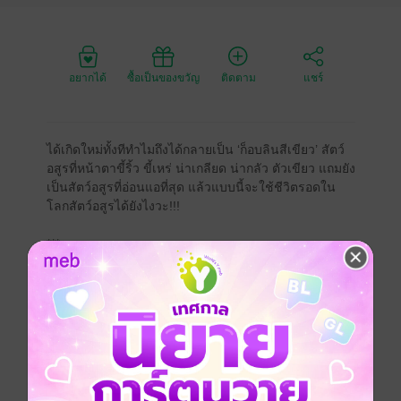
อยากได้
ซื้อเป็นของขวัญ
ติดตาม
แชร์
ได้เกิดใหม่ทั้งทีทำไมถึงได้กลายเป็น ‘ก็อบลินสีเขียว’ สัตว์
อสูรที่หน้าตาขี้ริ้ว ขี้เหร่ น่าเกลียด น่ากลัว ตัวเขียว แถมยัง
เป็นสัตว์อสูรที่อ่อนแอที่สุด แล้วแบบนี้จะใช้ชีวิตรอดใน
โลกสัตว์อสูรได้ยังไงวะ!!!
***
"เอ่อ...ทุกคนเคยอ่านนิยายแฟนตาซีที่ตัวเอกถูกรถบรรทุก
ชนตาย แล้วได้ไปเกิดใหม่ในต่างโลกบ้างไหมครับ
ส่วนตัวของผมเอง เคยอ่านนิยายแนวนี้มาบ้าง และก็รู้สึก
ว่ามันเป็นนิยายที่เพ้อเจ้อ และไม่ทางเป็นจริงได้เลย
จนกระทั่งวันหนึ่ง จู่ ๆ รถบรรทุกเบรกแตกคันหนึ่งได้พุ่งชน