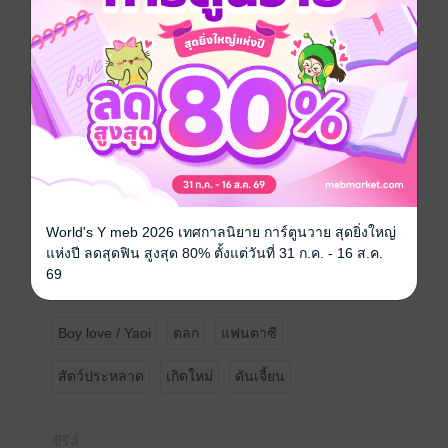
ผมเข้าอย่างจัง ทั้ง ๆ ที่ผมก็เดินอยู่บนทางเท้าแล้วแท้ ๆ
และนั่นก็ให้ผมตุยเย้ วาตานาเบ้ ไอโกะ และได้มาเกิดใหม่
อีกครั้งในต่างโลก และกลายเป็น "ก็อบลินสีเขียว"
สัตว์อสูรที่อ่อนแอที่สุดในโลก และยังมีหน้าตาที่น่าเกลียด
น่ากลัว ลำตัวสีเขียว สกปรกมอมแมม สรุปโดยรวมคือ
อุบาทว์สุด ๆ
นอกจากนี้ยังพูดกับใคร หรือขอความช่วยเหลือจากใครไม่
ได้เลย เนื่องจากผมส่งเสียงได้แค่ "แฮร่ ๆ" เท่านั้น
World's Y meb 2026 เทศกาลนิยาย การ์ตูนวาย สุดยิ่งใหญ่
แห่งปี ลดสุดฟิน สูงสุด 80% ตั้งแต่วันที่ 31 ก.ค. - 16 ส.ค.
เฮ้ออออ...แล้วแบบนี้ ผมจะมีชีวิตอยู่ในโลกที่แปลก
69
ประหลาดใบนี้ได้ไหมนะ"
Boy love / Yaoi
ตลก
แฟนตาซี
สัตว์ประหลาด
เกิดใหม่
ดันเจี้ยน
ซีรีส์