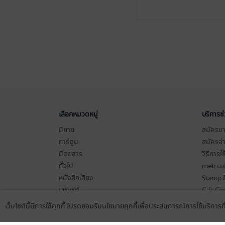
เลือกหมวดหมู่
บริการช
นิยาย
สมัครขาย
การ์ตูน
สมัครอ่
นิตยสาร
วิธีการใ
ทั่วไป
meb co
หนังสือเสียง
Stamp ค
บุฟเฟต์
Gift Co
เงื่อนไข
เว็บไซต์นี้มีการใช้คุกกี้ โปรดยอมรับนโยบายคุกกี้เพื่อประสบการณ์การใช้บริการ
Language
ดาวน์โหลดแอป
นโยบายค