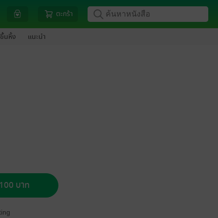
ตะกร้า
ขึ้นหิ้ง
แนะนำ
อ 100 บาท
ing