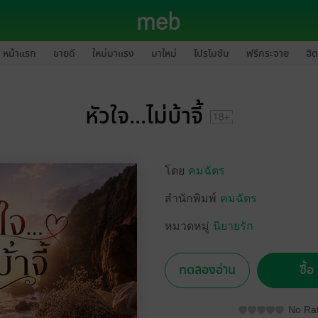
หน้าแรก
ขายดี
ใหม่มาแรง
มาใหม่
โปรโมชัน
ฟรีกระจาย
ฮิต
หัวใจ...ไม่บ้าจี้
โดย
คมฉัตร
สำนักพิมพ์
คมฉัตร
หมวดหมู่
นิยายรัก
ทดลองอ่าน
ซื้
No Rat