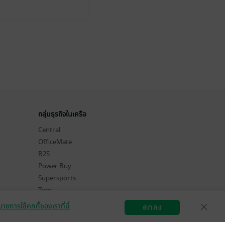
กลุ่มธุรกิจในเครือ
Central
OfficeMate
B2S
Power Buy
Supersports
Tops
Hytexts
ายการใช้คุกกี้ของเราที่นี่
ตกลง
สมัครขายอีบุ๊ก
วิธีการใช้งาน
ติดต่อเรา