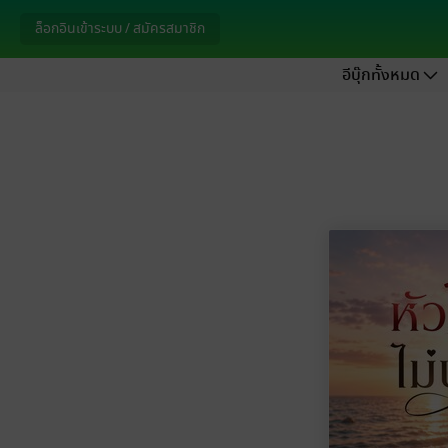
ล็อกอินเข้าระบบ / สมัครสมาชิก
อีบุ๊กทั้งหมด