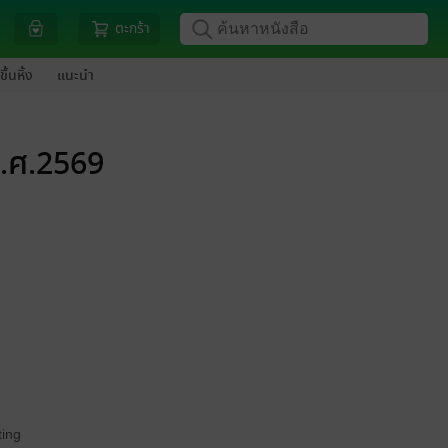
ตะกร้า
ขึ้นหิ้ง
แนะนำ
พ.ศ.2569
ing