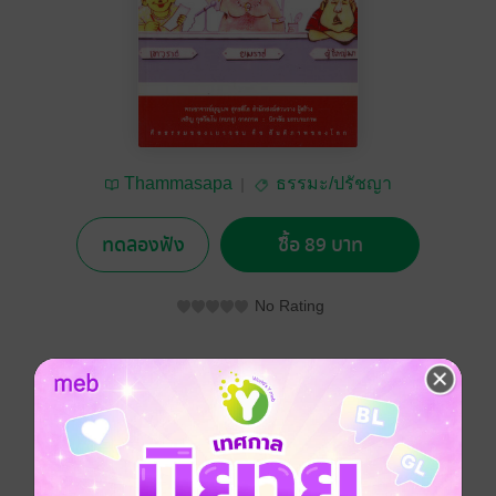
Thammasapa
ธรรมะ/ปรัชญา
ทดลองฟัง
ซื้อ 89 บาท
No Rating
อยากได้
ซื้อเป็นของขวัญ
ติดตาม
แชร์
รวมนิทานธรรม ผู้ใหญ่มาไปสัมมนาเมืองนรก