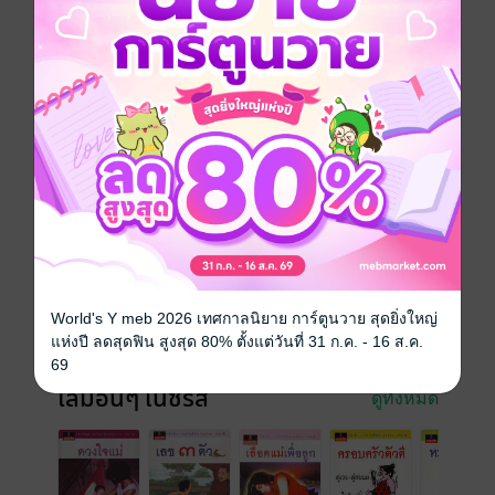
ปรัชญา
ธรรมะ
จิตวิทยา
พุทธศาสนา
นิทานส่งเสริมความรู้
นักพากย์
เพ็ญศรี อินทรทัต
ประเภทไฟล์
Audio
(สารบัญ)
วันที่วางขาย
26 พฤษภาคม 2569
ความยาว
44 นาที
World's Y meb 2026 เทศกาลนิยาย การ์ตูนวาย สุดยิ่งใหญ่
ราคาปก
109 บาท (ประหยัด 18%)
แห่งปี ลดสุดฟิน สูงสุด 80% ตั้งแต่วันที่ 31 ก.ค. - 16 ส.ค.
69
เล่มอื่นๆ ในซีรีส์
ดูทั้งหมด