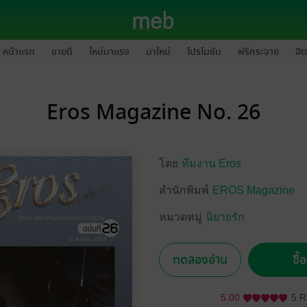
หน้าแรก
ขายดี
ใหม่มาแรง
มาใหม่
โปรโมชัน
ฟรีกระจาย
ฮิต
Eros Magazine No. 26
โดย
ทีมงาน Eros
สำนักพิมพ์
EROS Magazine
หมวดหมู่
นิยายรัก
ทดลองอ่าน
ซื้
5.00
5 R