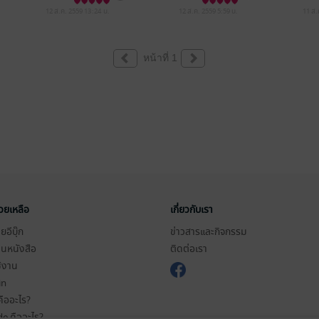
12 ส.ค. 2559
13:24 น.
12 ส.ค. 2559
5:59 น.
11 ส.
หน้าที่ 1
่วยเหลือ
เกี่ยวกับเรา
อีบุ๊ก
ข่าวสารและกิจกรรม
านหนังสือ
ติดต่อเรา
ช้งาน
in
ืออะไร?
de คืออะไร?