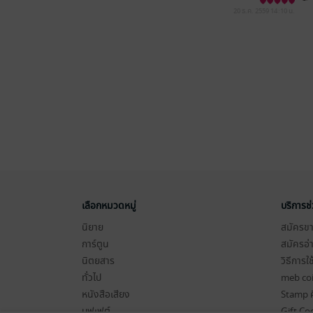
20 ธ.ค. 2559
14:10 น.
เลือกหมวดหมู่
บริการช
นิยาย
สมัครขาย
การ์ตูน
สมัครอ่
นิตยสาร
วิธีการใ
ทั่วไป
meb co
หนังสือเสียง
Stamp ค
บุฟเฟต์
Gift Co