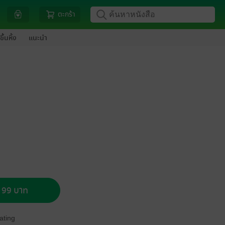
ตะกร้า
ขึ้นหิ้ง
แนะนำ
อ 99 บาท
ating