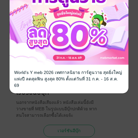
แนะนำชีวิตติดดิน ที่ดิ้นรนเพื่อเอาตัวให้รอดจากสังคมที่ถูก
มองข้าม
ชีวิตหนึ่ง ก็คือชีวิต
นักพากย์
นางแก้ว ดาราพร
ประเภทไฟล์
Audio
(สารบัญ)
วันที่วางขาย
27 พฤษภาคม 2569
ความยาว
3 ชั่วโมง 57นาที
World's Y meb 2026 เทศกาลนิยาย การ์ตูนวาย สุดยิ่งใหญ่
ราคาปก
70 บาท (ประหยัด 15%)
แห่งปี ลดสุดฟิน สูงสุด 80% ตั้งแต่วันที่ 31 ก.ค. - 16 ส.ค.
69
เวอร์ชันอีบุ๊ก
นอกจากหนังสือเสียงแล้ว หนังสือเล่มนี้ยังมี
วางขายที่ MEB ในรูปแบบอีบุ๊กปกติด้วย หาก
สนใจสามารถเลือกซื้อได้เลยจ้ะ
เวอร์ชันอีบุ๊ก