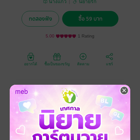
นางแก้ว
นิยายรัก
ทดลองฟัง
ซื้อ 59 บาท
5.00
1 Rating
อยากได้
ซื้อเป็นของขวัญ
ติดตาม
แชร์
สร้อย คือเด็กสาวบ้านนอก ถูกข่มเหงาจากคนในครอบครัว
ถูกพี่เลี้ยงรักแกด้วยความคลั่งรัก เคราะห์ซ้ำ คนเลวร้าย
ขายเธอให้พ้นจากบ้าน
เด็กสาวตกนรกทั้งเป็น ถึงแม้ชีวิตถูกเหยียบย่ำให้เป็น
โสเภณี แต่หัวใจของเธอแกร่งเกินกว่าคำว่ายอมแพ้
กรรมของคนที่ทำร้ายต่อเธอ เธอจะตอบกลับอย่างเงียบๆ
หัวใจของเธอไม่เคยหมดหวัง