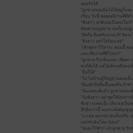
ยอมรับได้
"ลูกชายของฉันไม่ได้อยู่ในท
เรียน วันนี้ พอคุณมีงานที่ดี
"ชิงฮวา ปกติเธอเป็นคนใจกว
ต้องตามกฎหมาย เธอก็เเค่อยู่เง
"ดีหรือ ดีแค่กับแกน่ะสิ! คิดจ
"ชิงฮวา อย่าใจร้อนเลย"
"เลิกพูดจาไร้สาระ ตอนนี้ คุ
และเสียงานที่ดีไปล่ะ!!"
"ลูกชาย รีบเซ็นเถอะ เพื่อควา
คนก็ยังได้ แค่ไอ้เด็กเหลือขอ
"งั้นก็ได้"
"ไป ไปบ้านผู้ใหญ่บ้านตอนนี
"ต้องทำถึงขั้นนี้เลยหรือ ถ้าท
"นั่นแหละดีแล้ว ลูกชายของฉั
"นังชิงฮวา อย่าพูดให้มันมาก
ชิงฮวาแสยะยิ้ม เดิมเธอเป็นค
ลึกยิ่งกว่านี้ จนกระทั่งต้องสูญเ
"มาเลย อยากฆ่าฉันงั้นหรือ 
แลกกับฉันไหม นังแก่"
"นังสะใภ้ชั่ว!! เจ้าลูกชาย 