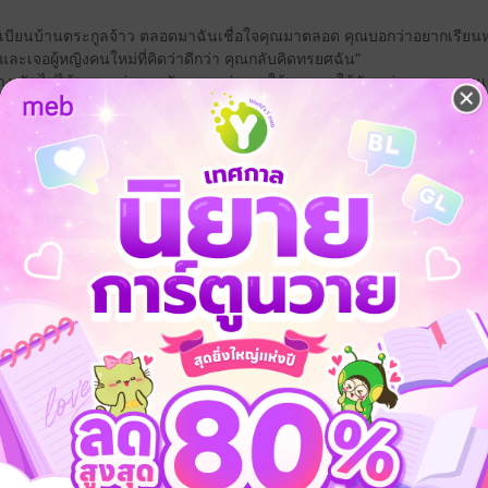
ะเบียนบ้านตระกูลจ้าว ตลอดมาฉันเชื่อใจคุณมาตลอด คุณบอกว่าอยากเรียนห
ทำและเจอผู้หญิงคนใหม่ที่คิดว่าดีกว่า คุณกลับคิดทรยศฉัน"
้าง ฉันไม่ได้อยากหย่าขาดกับเธอ เเค่อยากให้เธอยอมให้ฉันแต่งหลานหลา
ียบๆเหมือนที่เคยทำไง เเบบนี้ก็ดีกับทั้งสองฝ่ายไม่ใช่หรือ"
ะให้ฉันอยู่บ้านหลังนี้แบบไร้ตัวตน ฝันไปเถอะ!!"
ณจะยอมเซ็นสัญญาตัดขาดความสัมพันธ์ให้ฉันและอันอัน ดีๆ หรือจะให้ฉันไปร้
มรุ่งเรืองของลูกและตระกูลจ้าว ต่อจากนี้ เมื่อลูกเเต่งงานใหม่กับคุณหนูโม่ 
นั่น อย่าไปเสียดายนักเลย"
้เลย ฉันต้องการเอกสารสัญญา จะได้ไปแจ้งเจตจำนงนี้กับสำนักงานทะเบียน
ำแบบนี้แล้ว อันอันก็จะไม่มีสิทธิ์มีเสียงในตระกูลจ้าวอีกต่อไปเลยนะชิงฮวา"
น ฉันเลี้ยงดูเขาได้ ไม่ต้องให้พ่อเลวๆและตระกูลชั่วช้าของแกเข้ามาแส่"
นัก ถ้ายังไม่หยุด ฉันจะทุบแกให้ตายๆไปซะ"
นอ่อนโยน เชื่อฟังและอดทน แต่ในตอนนี้ หากไม่ลุกขึ้นสู้ ชีวิตของเธอและลู
สียชีวิตดังชาติที่แล้วอีกครั้ง
เอาเลย ถ้าแกกล้าลงมือ อนาคตของลูกชายแกจะต้องดับอนาจเพราะแม่ที่เป็น
รีบๆไปเซ็นสัญญาณบ้านผู้ใหญ่บ้านและพานังบ้านี่ไปสถานีตำรวจ ทำตามที่มันต