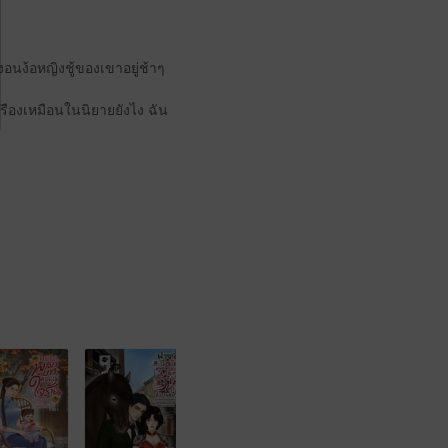
อนง้อหญิงชู้ของเขาอยู่ช้าๆ
งเรืองเหมือนในนิยายยังไง ฉัน