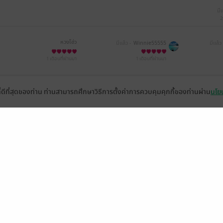
มีแ
2
หวงโฮ่ว
มีแล้ว -
Winnie55555
มีแล้ว 
1 เดือนที่ผ่านมา
1 เดือนที่ผ่านมา
มีแล้ว -
Parery Cats
มีแล้ว -
Kung9999
ม
ที่ดีที่สุดของท่าน ท่านสามารถศึกษาวิธีการตั้งค่าการควบคุมคุกกี้ของท่านผ่าน
นโยบ
3 มิ.ย. 2569
11:17 น.
1 มิ.ย. 2569
8:34 น.
30 พ.
หวงตี้ny
苗苗เมียวเมียว/ไซคี (Psyche)
29 พ.ค. 2569
12:35 น.
29 พ.ค. 2569
5:48 น.
29 
เมเธีย./ลืมเลือนเหมันต์
มี๋เอ๋อร์2134
28 พ.ค. 2569
16:55 น.
28 พ.ค. 2569
16:9 น.
28 พ.