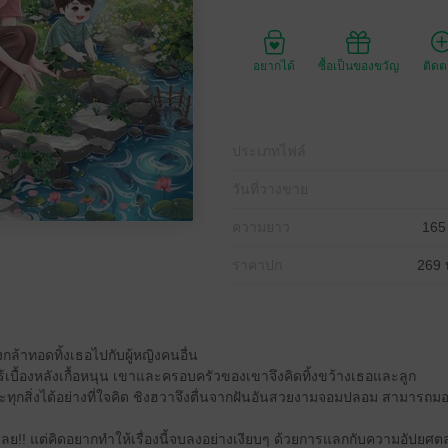
อยากได้
ซื้อเป็นของขวัญ
ติด
ประเภทไฟล์
วันที่วางขาย
ความยาว
165
ราคาปก
269 
ล้าทอดทิ้งเธอไปกับผู้หญิงคนอื่น
้เบื้องหลังเกื้อหนุน เขาและครอบครัวของเขาจึงคิดทิ้งขว้างเธอและลูก
ทุกสิ่งได้อย่างที่ใจคิด ชิงฮวาจึงตื่นจากฝันอันสวยงามจอมปลอม สามารถม
ลย!! แต่คิดอยากทำให้เรื่องนี้จบลงอย่างเงียบๆ ด้วยการแลกกับความอัปยศต