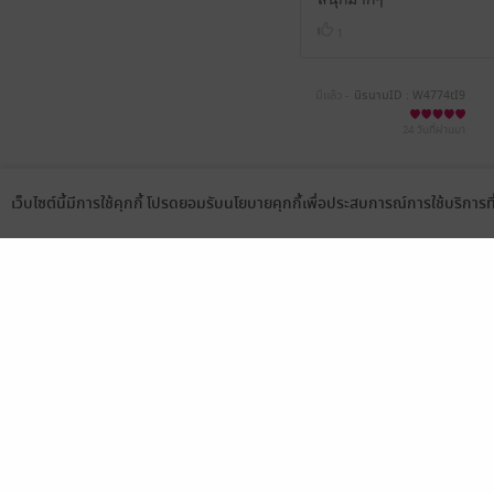
1
มีแล้ว -
นิรนามID : W4774tI9
03
24 วันที่ผ่านมา
มีแล้ว -
ผัดหมูเปรี้ยวหวานอร่อยนะ
เว็บไซต์นี้มีการใช้คุกกี้ โปรดยอมรับนโยบายคุกกี้เพื่อประสบการณ์การใช้บริการ
5 มิ.ย. 2569
7:46 น.
Language
ดาวน์โหลดแอป
ซูเจิน/ซูหนี่ว์ฮวา
29 พ.ค. 2569
13:43 น.
AfternoonSea
28 พ.ค. 2569
21:2 น.
มีแล้ว -
ผัดหมูเปรี้ยวหวานอร่อยนะ
28 พ.ค. 2569
15:7 น.