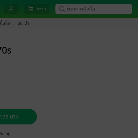
ตะกร้า
ขึ้นหิ้ง
แนะนำ
70s
อ 179 บาท
Rating