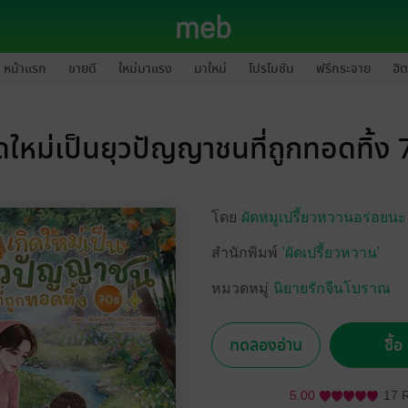
หน้าแรก
ขายดี
ใหม่มาแรง
มาใหม่
โปรโมชัน
ฟรีกระจาย
ฮิต
ิดใหม่เป็นยุวปัญญาชนที่ถูกทอดทิ้ง 
โดย
ผัดหมูเปรี้ยวหวานอร่อยนะ
สำนักพิมพ์
'ผัดเปรี้ยวหวาน'
หมวดหมู่
นิยายรักจีนโบราณ
ทดลองอ่าน
ซื้
5.00
17 