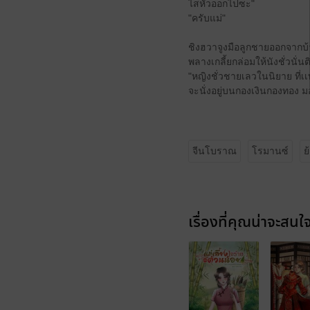
ไสหัวออกไปซะ"
"ครับแม่"
ชิงฮวาจูงมือลูกชายออกจากบ้า
พลางเกลี้ยกล่อมให้นังชั่วนั
"หญิงชั่วชายเลวในนิยาย ที่เเ
จะนั่งอยู่บนกองเงินกองทอง มอ
จีนโบราณ
โรมานซ์
ย
เรื่องที่คุณน่าจะสนใ