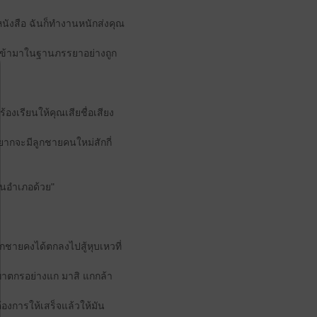
นังสือ ฉันก็ทำงานหนักส่งคุณ
นเข้ามาในฐานภรรยาอย่างถูก
องเรียนให้คุณเสียชื่อเสียง
อยากจะมีลูกชายคนใหม่สักกี่
ในอำเภอด้วย"
กชายคงได้ตกลงไปสู้หุบเหวที่
ฆาตกรอย่างแก มาสิ แกกล้า
้องการให้เสร็จแล้วให้มัน