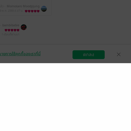
ล้ว -
Momotaro Moodjijung
9 พ.ค. 2569
4:47 น.
-
bambibabie
1 เดือนที่ผ่านมา
ีแล้ว -
Deicid3
ายการใช้คุกกี้ของเราที่นี่
ตกลง
ค. 2569
21:44 น.
สมัครขายอีบุ๊ก
วิธีการใช้งาน
ติดต่อเรา
เด็กน้อยคว้าฝัน
พ.ค. 2569
4:8 น.
Dahlia Writer
ค. 2569
15:11 น.