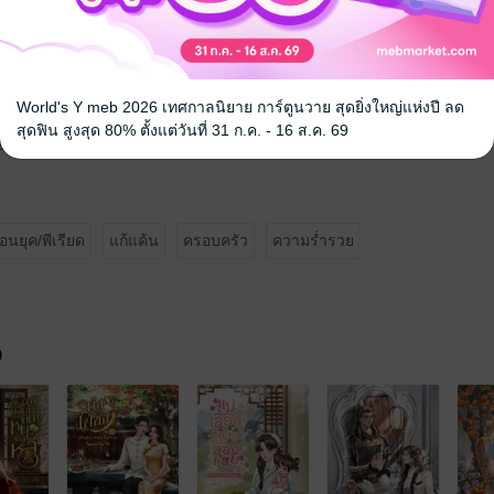
นตระกูลจ้าวอย่างมุ่งมั่น ก่อนจะหันกลับไปมองให้จ้าวกวนมู่ที่กำลังพยายามง
่นติดตามเขามาจัดการเรื่องของเธอและลูกชายให้เสร็จอย่างรวดเร็ว
World's Y meb 2026 เทศกาลนิยาย การ์ตูนวาย สุดยิ่งใหญ่แห่งปี ลด
ท้ก็มีดีเเค่นี้"ชิงฮวายกยิ้ม "พอไม่มีตระกูลของฉันหนุนหลัง ต่อไปพวกแกจะรุ่
สุดฟิน สูงสุด 80% ตั้งแต่วันที่ 31 ก.ค. - 16 ส.ค. 69
งดูพวกแกดิ้นรนราวกับเหลือบไรที่ไร้ค่าต่อไป หึ!!"
้อนยุค/พีเรียด
แก้แค้น
ครอบครัว
ความร่ำรวย
จ