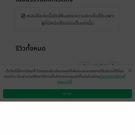
หนังสือเล่มนี้เปิดให้แสดงความคิดเห็นได้เฉพาะ
ผู้ที่มีหนังสือฉบับเต็มเท่านั้น
รีวิวทั้งหมด
หน้าที่ 1
เว็บไซต์นี้มีการใช้คุกกี้ โปรดยอมรับนโยบายคุกกี้เพื่อประสบการณ์การใช้บริการที่ดีที่สุด
ของท่าน ท่านสามารถศึกษาวิธีการตั้งค่าการควบคุมคุกกี้ของท่านผ่าน
นโยบายการใช้คุกกี้
ของเราที่นี่
เอามาอีกกกกก ค้าง
มีแล้ว -
ตกลง
นิรนามID : ErtW4r3143
ดาวน์โหลดแอป
วิธีการใช้งาน
ติดต่อเรา
0
1 เดือนที่ผ่านมา
โคตรค้าง อ้าก!! เล่ม 9 มาได้เลยค่ะ 🥹
มีแล้ว -
นิรนามID : ddWrWd1217
0
6 มิ.ย. 2569
0:40 น.