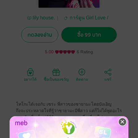
lily house.
การ์ตูน Girl Love /
Yuri
ทดลองอ่าน
ซื้อ 99 บาท
5.00
6 Rating
อยากได้
ซื้อเป็นของขวัญ
ติดตาม
แชร์
โทโกะได้เจอกับ เซระ พี่สาวของซายามะโดยบังเอิญ
ถึงจะประหลาดใจที่รู้ว่าซายามะมีพี่สาว แต่ก็ไม่ได้พูดอะไร
มากนักเมื่อเห็นปฏิกิริยาของซายามะที่เปลี่ยนไป...
ในตอนที่โทโกพยายามไถ่ถามความรู้สึกของซายามะ
แต่กลับได้รับคำตอบว่า "สัญญาเซ็กซ์เฟรนด์...จะพักไป