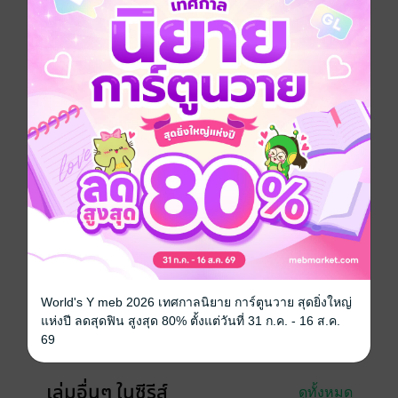
ก่อนชั่วคราวก็ได้นะคะ"
และด้วยเหตุผลบางอย่าง ซายามะก็เริ่มหลบหน้าเธอ
โทโกที่ต้องการรู้สาเหตุให้ได้จึงตัดสินใจไปบ้านของซายา
มะ...
Girl love / Yuri
การ์ตูนญี่ปุ่น
หนังสือแปล
โรมานซ์
18+
ซีรีส์
ที่ยอมให้รักได้ แค่ร่างกายเท่านั้นแหละ!
ประเภทไฟล์
pdf
วันที่วางขาย
01 มิถุนายน 2569
World's Y meb 2026 เทศกาลนิยาย การ์ตูนวาย สุดยิ่งใหญ่
ความยาว
36 หน้า
แห่งปี ลดสุดฟิน สูงสุด 80% ตั้งแต่วันที่ 31 ก.ค. - 16 ส.ค.
69
ราคาปก
110 บาท (ประหยัด 10%)
เล่มอื่นๆ ในซีรีส์
ดูทั้งหมด