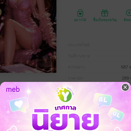
อยากได้
ซื้อเป็นของขวัญ
ติด
ประเภทไฟล์
วันที่วางขาย
ความยาว
587 ห
ราคาปก
289 
คุณธีร์อยากหย่า มินน์ก็จะเซ็นให้..."
ตู้เย็น! คืนนี้แม่จะเอาค่าหย่าไปเหมาเด็กโฮสต์มาปรนนิบัติให้ฉ่ำปอดไปเลย!)
บ๊อบทิ้งเมียจืดชืด กลับต้องมาช็อกตาตั้งเมื่อจู่ๆ ก็ 'อ่านใจ' ภรรยาตัวเองได
าน้ำตา แท้จริงแล้วคือ 'ตัวมัม' ที่ด่าเขาฉ่ำในใจ แถมยังเตรียมฮุบสมบัติไปเปย