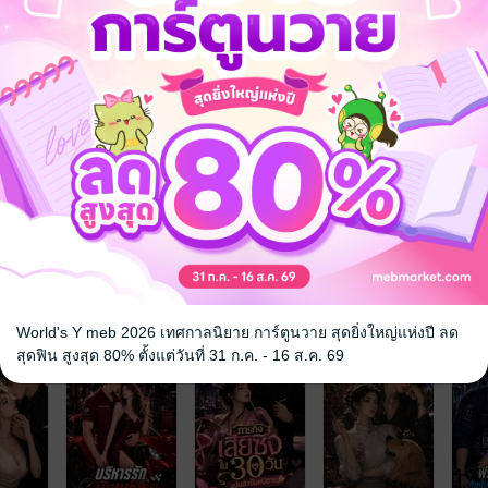
 จะยอม? งั้นใบหย่านี่... ฉีกทิ้งสถานเดียว!
่าง (หน้าเศร้าแต่ใจฟาดเรียบ)
ิเศษอ่านใจเมียได้ จนสติแตกกลายร่างจากประธานมาดขรึม เป็นสามีจอมหวง ขี
ซึ้งกินใจ
คลั่งรัก
จ
World's Y meb 2026 เทศกาลนิยาย การ์ตูนวาย สุดยิ่งใหญ่แห่งปี ลด
สุดฟิน สูงสุด 80% ตั้งแต่วันที่ 31 ก.ค. - 16 ส.ค. 69