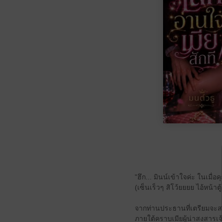
"ฮึก... มินน์เข้าใจค่ะ ในเมื่อ
(เซ็นเร็วๆ สิโว้ยยยย ไอ้หน้า
จากท่านประธานที่เตรียมจะสะบัด
ภายใต้คราบเมียผู้น่าสงสารเจ้