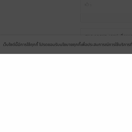
1
สนุก ตลกพระเอกน่ะนิ่งๆ
เว็บไซต์นี้มีการใช้คุกกี้ โปรดยอมรับนโยบายคุกกี้เพื่อประสบการณ์การใช้บริการ
1
Language
ดาวน์โหลดแอป
สนุกและตลกมากค่ะ ชอบนางเ
ค่ะ ชอบเลย 💙​
1
ขำนางเอก ตลกด่าแซ่บมาก 
1