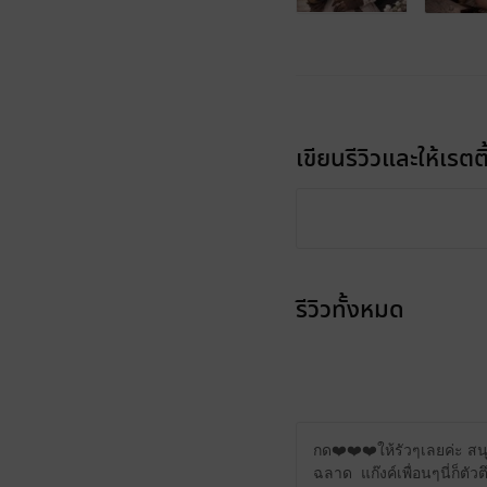
เขียนรีวิวและให้เรตติ
รีวิวทั้งหมด
กด❤️❤️❤️ให้รัวๆเลยค่ะ สน
ฉลาด แก๊งค์เพื่อนๆนี่ก็ตัวต