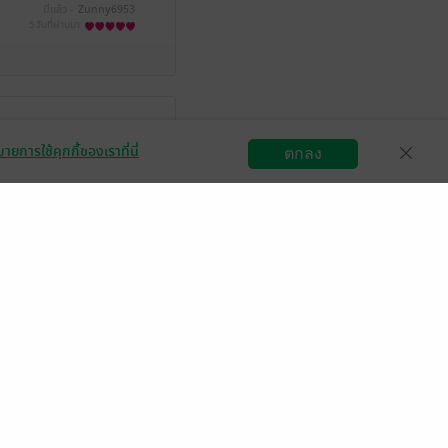
มีแล้ว -
Zunny6953
5 วันที่ผ่านมา
มีแล้ว -
miki3976
ายการใช้คุกกี้ของเราที่นี่
ตกลง
3 มิ.ย. 2569
8:22 น.
สมัครขายอีบุ๊ก
วิธีการใช้งาน
ติดต่อเรา
กเรื่องที่น่ารักมาก
มีแล้ว -
J€@฿9995
3 มิ.ย. 2569
6:32 น.
มีแล้ว -
Mooklinlawa