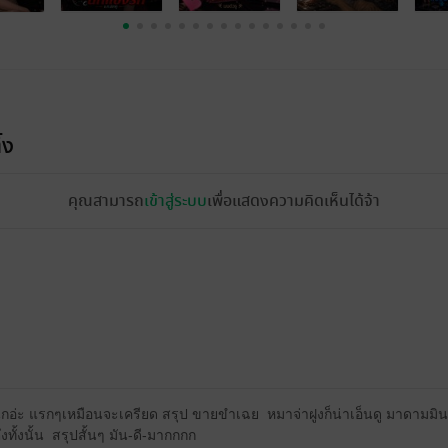
้ง
คุณสามารถ
เข้าสู่ระบบ
เพื่อแสดงความคิดเห็นได้จ้า
ุกอ่ะ แรกๆเหมือนจะเครียด สรุป ขายขำเฉย หมาจ่าฝูงก็น่าเอ็นดู มาดามมินต์
ึงทั้งนั้น สรุปสั้นๆ มัน-ดี-มากกกก