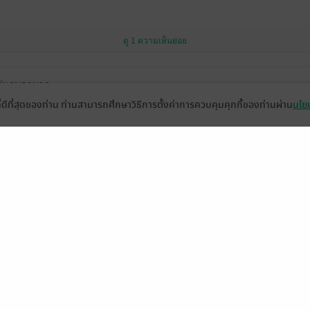
ดู 1 ความเห็นย่อย
แต่แอบฮามาก
ที่ดีที่สุดของท่าน ท่านสามารถศึกษาวิธีการตั้งค่าการควบคุมคุกกี้ของท่านผ่าน
นโยบ
ดู 1 ความเห็นย่อย
อก ฉลาด เก่ง ตลก ดูจะชอบซิกแพคมาก🤭🤭🤭​ พระเอกก็ตลก คลั่งรัก เป็นอี
ดู 1 ความเห็นย่อย
พระเอกก็คลั่งรักมาก นิยายสนุกค่ะ อ่านยาวเลย