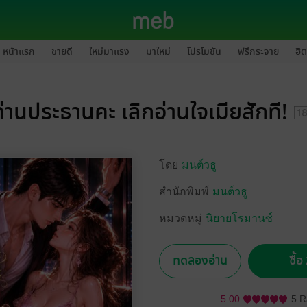
หน้าแรก
ขายดี
ใหม่มาแรง
มาใหม่
โปรโมชัน
ฟรีกระจาย
ฮิต
ท่านประธานคะ เลิกอ่านใจเมียสักที!
โดย
มนต์วธู
สำนักพิมพ์
มนต์วธู
หมวดหมู่
นิยายโรมานซ์
ทดลองอ่าน
ซื้
5.00
5 R