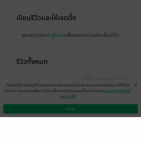
เขียนรีวิวและให้เรตติ้ง
คุณสามารถ
เข้าสู่ระบบ
เพื่อแสดงความคิดเห็นได้จ้า
รีวิวทั้งหมด
หน้าที่ 1
เว็บไซต์นี้มีการใช้คุกกี้ โปรดยอมรับนโยบายคุกกี้เพื่อประสบการณ์การใช้บริการที่ดีที่สุด
ของท่าน ท่านสามารถศึกษาวิธีการตั้งค่าการควบคุมคุกกี้ของท่านผ่าน
นโยบายการใช้คุกกี้
ของเราที่นี่
ในที่สุดลูกฉันก็ได้ตาใหม่ชีวิตใหม่จ่กที่เสีย
น้ำตาเป็นลิตรตอนต้นเรื่องแต่ไม่เอาแนวนี้อีก
ตกลง
ดาวน์โหลดแอป
วิธีการใช้งาน
ติดต่อเรา
แล้วนะไรท์ ร้องไห้ไม่หยุดจะจาดใจตายละเนี้ย
มีแล้ว -
เด็กชายมา
0
6 มิ.ย. 2569
20:32 น.
ดู 1 ความเห็นย่อย