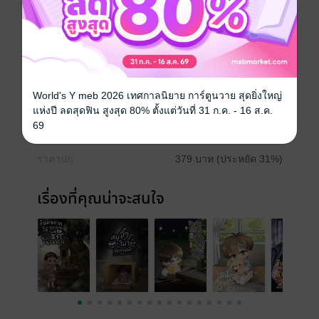
Boy love / Yaoi
ดรามา
แอบรัก
Mpreg
ประเภทไฟล์
pdf, epub
(สารบัญ)
World's Y meb 2026 เทศกาลนิยาย การ์ตูนวาย สุดยิ่งใหญ่
วันที่วางขาย
31 พฤษภาคม 2569
แห่งปี ลดสุดฟิน สูงสุด 80% ตั้งแต่วันที่ 31 ก.ค. - 16 ส.ค.
69
ความยาว
355 หน้า (≈ 70,177 คำ)
ราคาปก
379 บาท (ประหยัด 31%)
เรื่องที่คุณน่าจะสนใจ